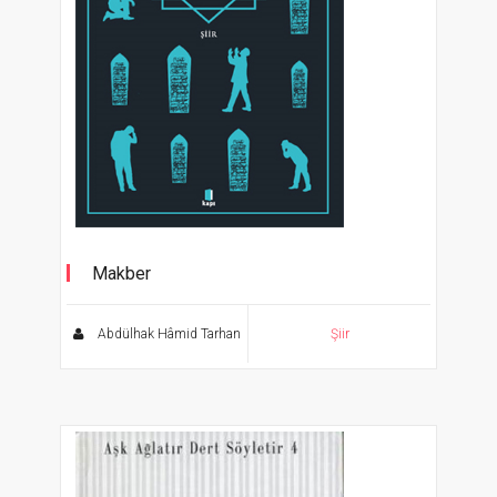
Makber
Ölümsüz Klasikler
Abdülhak Hâmid Tarhan
Şiir