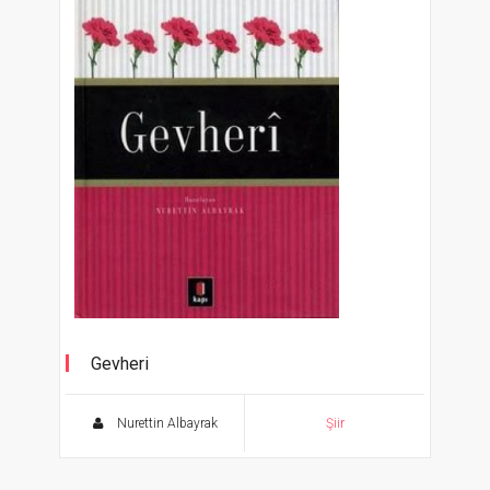
Gevheri
Aşk Ağlatır Dert Söyletir 4
Nurettin Albayrak
Şiir