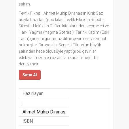
şairim.
Tevfik Fikret Ahmet Muhip Dıranas'ın Kırık Saz
adıyla hazırladığı bu kitap Tevfik Fikret'in Rübâb-ı
Şikeste, Halûk'un Defteri kitaplarından seçmeleri ve
Hân-ı Yağma (Yağma Sofrası), Târîh-i Kadîm (Eski
Tarih) şiirlerini günümüz diline çevirmesiyle vücut
bulmuştur. Dıranas'ın, Servet-i Fünun'un büyük
şairinden hece ölçüsüyle yaptığı bu çeviriler
edebiyatımızda en az asılları kadar önemli bir
deneyimdir.
Satın Al
Hazırlayan
:
Ahmet Muhip Dıranas
ISBN