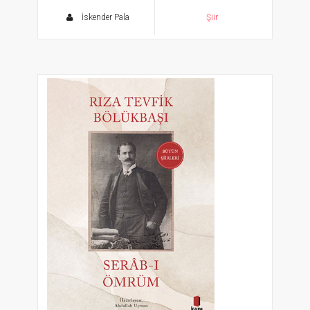
İskender Pala
Şiir