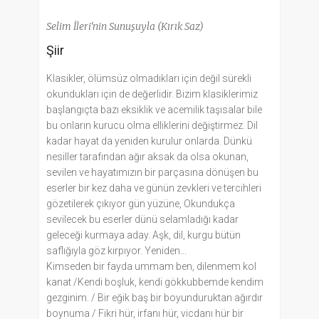
Selim İleri'nin Sunuşuyla (Kırık Saz)
Şiir
Klasikler, ölümsüz olmadıkları için değil sürekli
okundukları için de değerlidir. Bizim klasiklerimiz
başlangıçta bazı eksiklik ve acemilik taşısalar bile
bu onların kurucu olma elliklerini değiştirmez. Dil
kadar hayat da yeniden kurulur onlarda. Dünkü
nesiller tarafından ağır aksak da olsa okunan,
sevilen ve hayatımızın bir parçasına dönüşen bu
eserler bir kez daha ve günün zevkleri ve tercihleri
gözetilerek çıkıyor gün yüzüne, Okundukça
sevilecek bu eserler dünü selamladığı kadar
geleceği kurmaya aday. Aşk, dil, kurgu bütün
saflığıyla göz kırpıyor. Yeniden...
Kimseden bir fayda ummam ben, dilenmem kol
kanat /Kendi boşluk, kendi gökkubbemde kendim
gezginim. / Bir eğik baş bir boyunduruktan ağırdır
boynuma / Fikri hür, irfanı hür, vicdanı hür bir