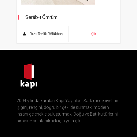
Serâb-ı Ömrüm
Bütün Şiirleri
Rıza Tevfik Bölükbaşı
Şiir
2004 yılında kurulan Kapı Yayınları, Şark medeniyetinin
ışığını, rengini, doğru bir şekilde sunmak, modern
insanı gelenekle buluşturmak, Doğu ve Batı kültürlerini
birbirine anlatabilmek için yola çıktı.