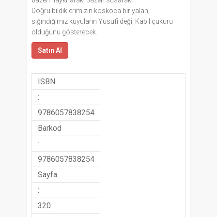
Doğru bildiklerimizin koskoca bir yalan,
sığındığımız kuyuların Yusufî değil Kabil çukuru
olduğunu gösterecek.
Satın Al
ISBN
:
9786057838254
Barkod
:
9786057838254
Sayfa
:
320