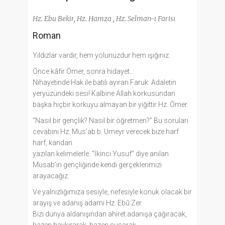
Hz. Ebu Bekir, Hz. Hamza , Hz. Selman-ı Farisı
Roman
Yıldızlar vardır, hem yolunuzdur hem ışığınız.
Önce kâfir Ömer, sonra hidayet...
Nihayetinde Hak ile batılı ayıran Faruk. Adaletin
yeryüzündeki sesi! Kalbine Allah korkusundan
başka hiçbir korkuyu almayan bir yiğittir Hz. Ömer.
“Nasıl bir gençlik? Nasıl bir öğretmen?” Bu soruları
cevabını Hz. Mus’ab b. Umeyr verecek bize harf
harf, kandan
yazılan kelimelerle. “İkinci Yusuf” diye anılan
Musab’ın gençliğinde kendi gerçeklerimizi
arayacağız.
Ve yalnızlığımıza sesiyle, nefesiyle konuk olacak bir
arayış ve adanış adamı Hz. Ebû Zer.
Bizi dünya aldanışından ahiret adanışa çağıracak,
bazen haykırarak, bazen susarak.