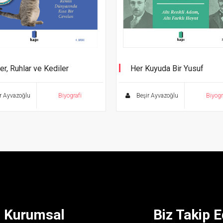
er, Ruhlar ve Kediler
Her Kuyuda Bir Yusuf
yat Tarihinin Renkli
sında Kısa Bir Cevelan
r Ayvazoğlu
Biyografi
Beşir Ayvazoğlu
Biyogr
Kurumsal
Biz Takip E