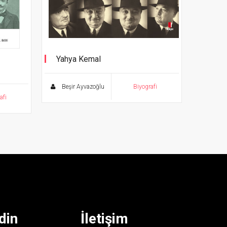
Yahya Kemal
'Eve Dönen Adam'
Beşir Ayvazoğlu
Biyografi
afi
din
İletişim