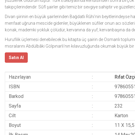
yüzülerek öldürülmüştür. Türk Edebiyatında kendisinden sonra birçok şa
takipçilerindendir. Sûfî şairler gibi temiz bir sevgiye sahiptir ve güzelle
Divan şiirinin en büyük şairlerinden Bağdatlı Rûhi’nin beyitlerindeyse 
menfaat uğruna mescide gidenler, büyüklenen süfiler onun acı sözlerind
konak, mademki yokluk çölüdür, kervanına da yuf, kervanbaşına da der
Hurufilik üçlemesi denebilecek bu kitapta üç şairin de Osmanlı topl
mısralarını Abdülbâki Gölpınarlı’nın kılavuzluğunda okumak büyük bir 
Satın Al
Hazırlayan
:
Rıfat Özç
ISBN
:
9786055
Barkod
:
9786055
Sayfa
:
232
Cilt
:
Karton
Boyut
:
11 X 15,5
İlk Basım
:
14.May.2