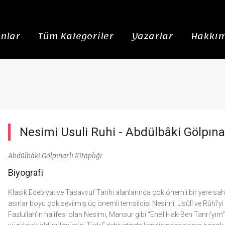
nlar
Tüm Kategoriler
Yazarlar
Hakkım
Nesimi Usuli Ruhi -
Abdülbâki Gölpınar
Abdülbâki Gölpınarlı Kitaplığı
Biyografi
Klasik Edebiyat ve Tasavvuf Tarihi alanlarında çok önemli bir yere sah
asırlar boyu çok sevilmiş üç önemli temsilcisi Nesimi, Usûlî ve Rûhî’y
Fazlullah’ın halifesi olan Nesimi, Mansur gibi “Ene’l Hak-Ben Tanrı’yım