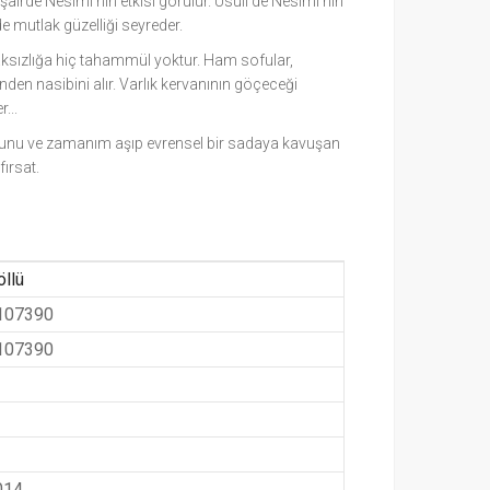
irde Nesimî’nin etkisi görülür. Usûlî de Nesimi’nin
rde mutlak güzelliği seyreder.
haksızlığa hiç tahammül yoktur. Ham sofular,
en nasibini alır. Varlık kervanının göçeceği
...
umunu ve zamanım aşıp evrensel bir sadaya kavuşan
fırsat.
öllü
107390
107390
014