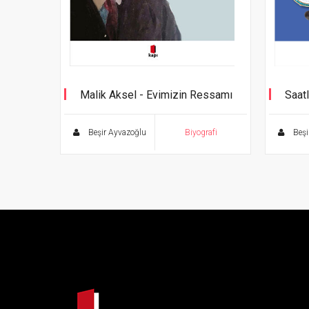
Malik Aksel - Evimizin Ressamı
Saatl
Edebi
Dünya
Beşir Ayvazoğlu
Biyografi
Beşi