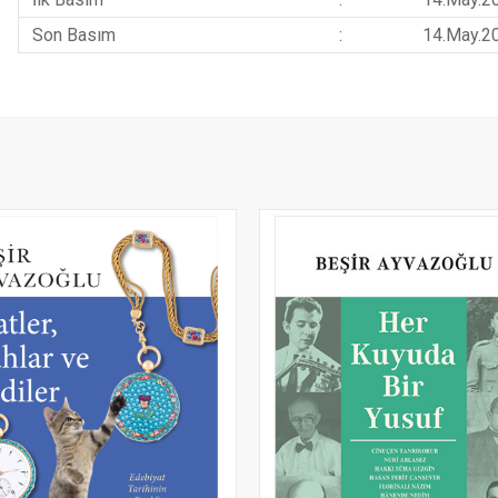
Son Basım
:
14.May.2