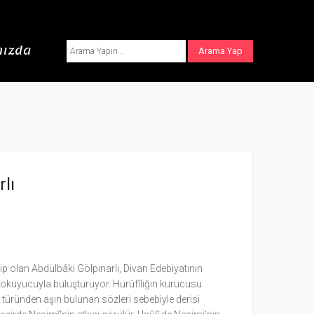
ızda
lı
ip olan Abdülbâki Gölpınarlı, Divan Edebiyatının
i okuyucuyla buluşturuyor. Hurûfîliğin kurucusu
” türünden aşın bulunan sözleri sebebiyle derisi