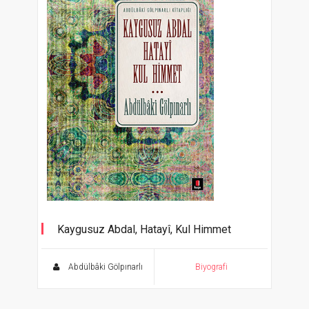
Kaygusuz Abdal, Hatayî, Kul Himmet
Abdülbâki Gölpınarlı Kitaplığı
Abdülbâki Gölpınarlı
Biyografi