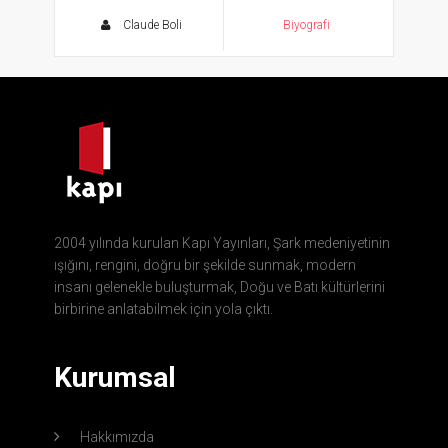
Hayat
Claude Boli
Biyografi
2004 yılında kurulan Kapı Yayınları, Şark medeniyetinin
ışığını, rengini, doğru bir şekilde sunmak, modern
insanı gelenekle buluşturmak, Doğu ve Batı kültürlerini
birbirine anlatabilmek için yola çıktı.
Kurumsal
Hakkımızda