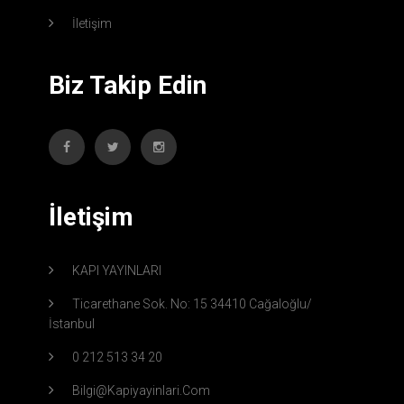
İletişim
Biz Takip Edin
İletişim
KAPI YAYINLARI
Ticarethane Sok. No: 15 34410 Cağaloğlu/
İstanbul
0 212 513 34 20
Bilgi@kapiyayinlari.com