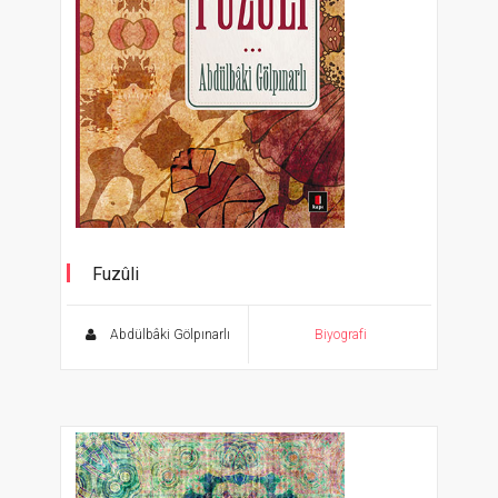
Fuzûli
Abdülbâki Gölpınarlı Kitaplığı
Abdülbâki Gölpınarlı
Biyografi