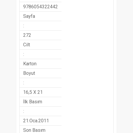
9786054322442
Sayfa
:
272
Cilt
:
Karton
Boyut
:
16,5 X 21
İlk Basım
:
21.Oca.2011
Son Basım