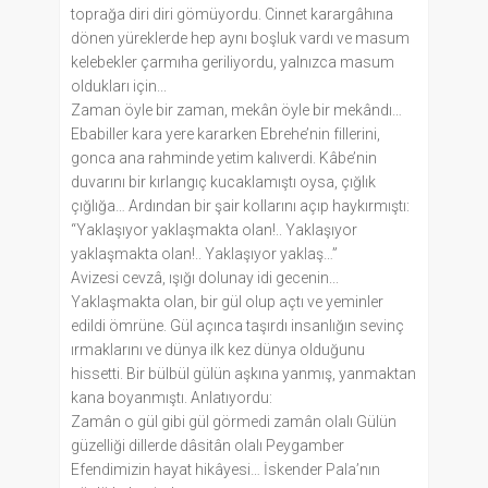
toprağa diri diri gömüyordu. Cinnet karargâhına
dönen yüreklerde hep aynı boşluk vardı ve masum
kele­bekler çarmıha geriliyordu, yalnızca masum
oldukları için...
Zaman öyle bir zaman, mekân öyle bir mekândı…
Ebabiller kara yere kararken Ebrehe’nin fillerini,
gonca ana rahminde yetim kalıverdi. Kâbe’nin
duvarını bir kırlangıç kucaklamıştı oysa, çığlık
çığlığa… Ardından bir şair kollarını açıp haykırmıştı:
“Yaklaşıyor yaklaş­makta olan!.. Yaklaşıyor
yaklaşmakta olan!.. Yaklaşıyor yaklaş…”
Avizesi cevzâ, ışığı dolunay idi gecenin...
Yaklaşmakta olan, bir gül olup açtı ve yeminler
edildi ömrüne. Gül açınca taşırdı insanlığın sevinç
ırmaklarını ve dünya ilk kez dünya olduğunu
hissetti. Bir bülbül gülün aşkına yanmış, yanmaktan
kana boyanmıştı. Anlatıyordu:
Zamân o gül gibi gül görmedi zamân olalı Gülün
güzelliği dillerde dâsitân olalı Peygamber
Efendimizin hayat hikâyesi… İskender Pala’nın