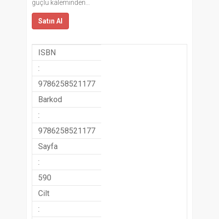
güçlü kaleminden…
Satın Al
ISBN
:
9786258521177
Barkod
:
9786258521177
Sayfa
:
590
Cilt
: