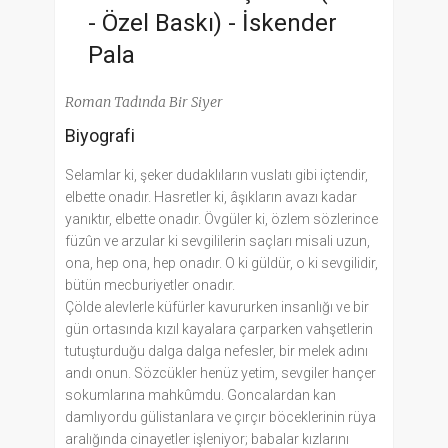
- Özel Baskı) -
İskender
Pala
Roman Tadında Bir Siyer
Biyografi
Selamlar ki, şeker dudaklıların vuslatı gibi içtendir,
elbette onadır. Hasretler ki, âşıkların avazı kadar
yanıktır, elbette onadır. Övgüler ki, özlem sözlerince
füzûn ve arzular ki sevgililerin saçları misali uzun,
ona, hep ona, hep onadır. O ki güldür, o ki sevgilidir,
bütün mecburiyetler onadır.
Çölde alevlerle küfürler kavururken insanlığı ve bir
gün ortasında kızıl kayalara çarparken vahşetlerin
tutuşturduğu dalga dalga nefesler, bir melek adını
andı onun. Sözcükler henüz yetim, sevgiler hançer
sokumlarına mahkûmdu. Goncalardan kan
damlıyordu gülistanlara ve çırçır böcekleri­nin rüya
aralığında cinayetler işleniyor; babalar kızlarını