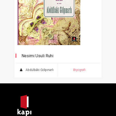
Nesimi Usuli Ruhi
Abdülbâki Gölpınarlı Kitaplığı
Abdülbâki Gölpınarlı
Biyografi