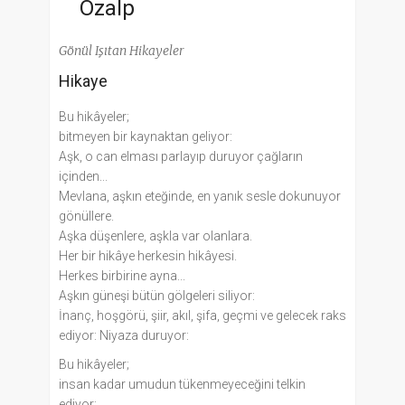
Özalp
Gönül Işıtan Hikayeler
Hikaye
Bu hikâyeler;
bitmeyen bir kaynaktan geliyor:
Aşk, o can elması parlayıp duruyor çağların
içinden...
Mevlana, aşkın eteğinde, en yanık sesle dokunuyor
gönüllere.
Aşka düşenlere, aşkla var olanlara.
Her bir hikâye herkesin hikâyesi.
Herkes birbirine ayna...
Aşkın güneşi bütün gölgeleri siliyor:
İnanç, hoşgörü, şiir, akıl, şifa, geçmi ve gelecek raks
ediyor: Niyaza duruyor:
Bu hikâyeler;
insan kadar umudun tükenmeyeceğini telkin
ediyor: