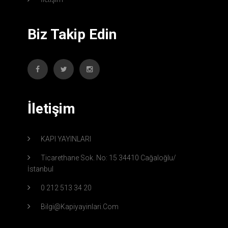
Biz Takip Edin
İletişim
KAPI YAYINLARI
Ticarethane Sok. No: 15 34410 Cağaloğlu/
İstanbul
0 212 513 34 20
Bilgi@kapiyayinlari.com