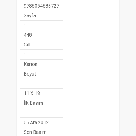
9786054683727
Sayfa
:
448
Cilt
:
Karton
Boyut
:
11 X 18
İlk Basım
:
05.Ara.2012
Son Basım