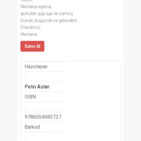
Mevlana aşkına,
gönüller ışığı aşk ile sarhoş.
Dünde, bugünde ve gelecekte...
Efendimiz,
Mevlana.
Satın Al
Hazırlayan
:
Pelin Aslan
ISBN
:
9786054683727
Barkod
: