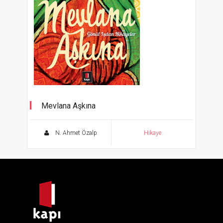
Mevlana Aşkına
Gönül Işıtan Hikayeler
N. Ahmet Özalp
Hikaye