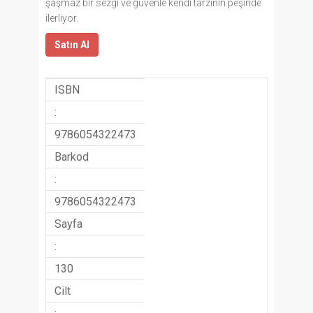
şaşmaz bir sezgi ve güvenle kendi tarzının peşinde
ilerliyor.
Satın Al
ISBN
:
9786054322473
Barkod
:
9786054322473
Sayfa
:
130
Cilt