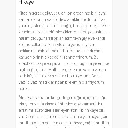
Hikaye
Kitabın gerçek okuyucuları; onlardan her biri, aynı
zamanda onun sahibi de olacaktır. Her türlü itirazı
yapma, istediği yerini istediği gibi değiştirme, isterse
kendine ait yeni bölümler ekleme, bir başka üslupla,
hâkim olduğu farklı bir anlatım tekniğiyle ve kendi
kelime kullanma zevkiyle onu yeniden yazma
hakkının sahibi olacaktır. Bu konuda kendilerine
karışan birinin çıkacağını zannetmiyorum. Bu
kitaptaki hikâyeleri yazanın kim olduğu da yeterince
açık değil çünkü. Hatta gerçekten bir yazarı var mı
bu hikâyelerin; kesin olarak bilemiyorum. Bazen
yazılıp yazılmadıklarından bile emin olamıyorum
çünkü.
Âlim Kahraman’ın kurgu ile gerçeğin iç içe geçtiği,
okuyucuyu da akışa dâhil eden çok katmanlı bir
anlatımı; sürprizlerle ilerleyen ironik bir hikâye dili
var. Geçmiş birikimlerle temasını hiç yitirmeyen, bir
taraftan onları da cem eden hikâyeci, diğer taraftan