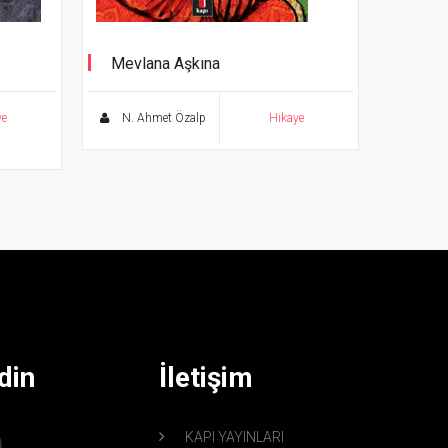
Mevlana Aşkına
Gönül Işıtan Hikayeler
ye
N. Ahmet Özalp
Hikaye
din
İletişim
KAPI YAYINLARI