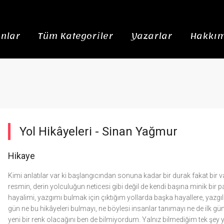
nlar
Tüm Kategoriler
Yazarlar
Hakkım
Yol Hikâyeleri -
Sinan Yağmur
Hikaye
Kimi anlatılar var ki başlangıcından sonuna kadar bir durak fakat bir var
resmin, derin yolculuğun neticesi gibi değil de kendi başına minik bir pa
hayalimi, yazgımı bulmak için çıktığım yollarda başka hayallere, yazgıla
gün ne bu hikâyeleri bulmayı, ne böylesi insanlar tanımayı ne de ilk
yeni bir renk olacağını ben de bilmiyordum. Yalnız bilmediğim tek şey