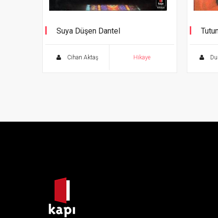
Suya Düşen Dantel
Tutu
Cihan Aktaş
Hikaye
Dur