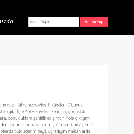
ızda
ış değil. Bilirsiniz böylesi hikâyeleri. O büyük
tika gibi. İşte Yol Hikâyeleri, kendimi, çocukluk
ra, çocukluklara şahitlik edişimdir. Yola çıktığım
 günden bugüne bunca yaşanmışlığın kendi hikâyeme
 yollarda bulduklarım değil, uğradığım mekânlarda,