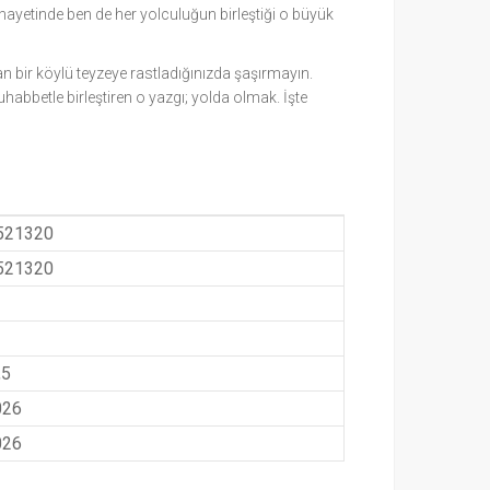
hayetinde ben de her yolculuğun birleştiği o büyük
an bir köylü teyzeye rastladığınızda şaşırmayın.
uhabbetle birleştiren o yazgı; yolda olmak. İşte
521320
521320
,5
026
026