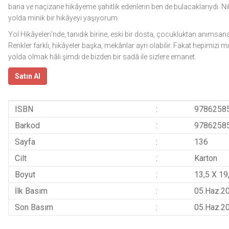
bana ve naçizane hikâyeme şahitlik edenlerin ben de bulacaklarıydı. Ni
yolda minik bir hikâyeyi yaşıyorum.
Yol Hikâyeleri’nde, tanıdık birine, eski bir dosta, çocukluktan anımsan
Renkler farklı, hikâyeler başka, mekânlar ayrı olabilir. Fakat hepimizi m
yolda olmak hâli şimdi de bizden bir sadâ ile sizlere emanet.
Satın Al
ISBN
:
9786258
Barkod
:
9786258
Sayfa
:
136
Cilt
:
Karton
Boyut
:
13,5 X 19
İlk Basım
:
05.Haz.2
Son Basım
:
05.Haz.2