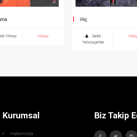
nma
Hiç
Bütün Öyküleri II
ali Yılmaz
Hikaye
Sadık
Hika
Yalsızuçanlar
Kurumsal
Biz Takip E
Hakkımızda