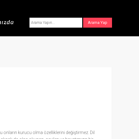
ızda
bu onların kurucu olma özelliklerini değiştirmez. Dil