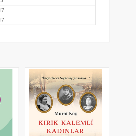
,5
17
17