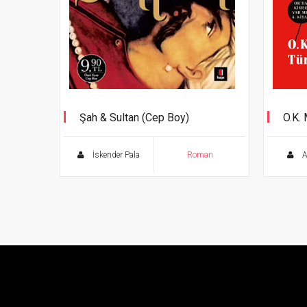
Şah & Sultan (Cep Boy)
O.K.
Orda 
İskender Pala
Roman
Al