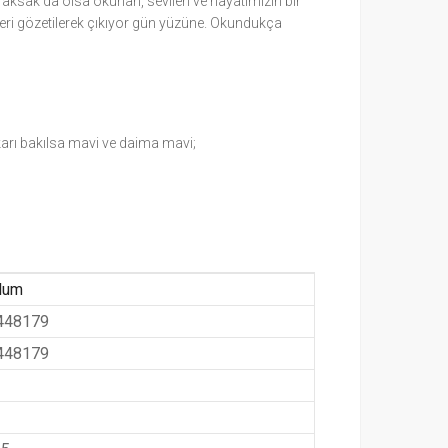
 aksak da olsa okunan, sevilen ve hayatımızın bir
leri gözetilerek çıkıyor gün yüzüne. Okundukça
karı bakılsa mavi ve daima mavi;
lum
448179
448179