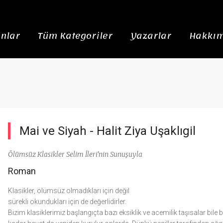
nlar
Tüm Kategoriler
Yazarlar
Hakkım
Mai ve Siyah -
Halit Ziya Uşaklıgil
Ölümsüz Klasikler Selim İleri'nin Sunuşuyla
Roman
Klasikler, ölümsüz olmadıkları için değil
sürekli okundukları için de değerlidirler.
Bizim klasiklerimiz başlangıçta bazı eksiklik ve acemilik taşısalar bile 