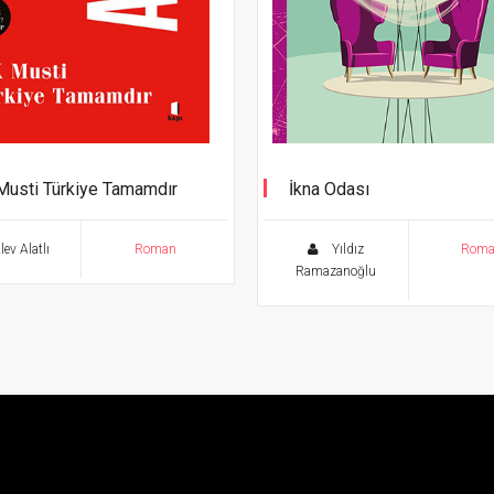
 Musti Türkiye Tamamdır
İkna Odası
Kimse Varmı ? 4. Kitap
ev Alatlı
Roman
Yıldız
Rom
Ramazanoğlu