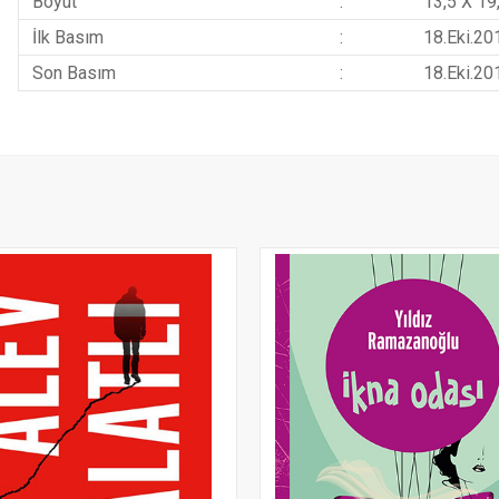
Boyut
:
13,5 X 19
İlk Basım
:
18.Eki.20
Son Basım
:
18.Eki.20