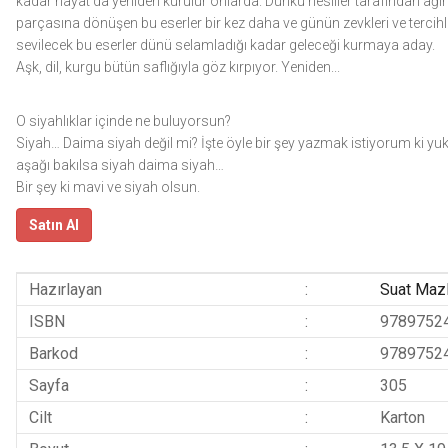
kadar hayat da yeniden kurulur onlarda. Dünkü nesiller tarafından ağır
parçasına dönüşen bu eserler bir kez daha ve günün zevkleri ve tercih
sevilecek bu eserler dünü selamladığı kadar geleceği kurmaya aday.
Aşk, dil, kurgu bütün saflığıyla göz kırpıyor. Yeniden...
O siyahlıklar içinde ne buluyorsun?
Siyah… Daima siyah değil mi? İşte öyle bir şey yazmak istiyorum ki yu
aşağı bakılsa siyah daima siyah…
Bir şey ki mavi ve siyah olsun.
Satın Al
Hazırlayan
:
Suat Maz
ISBN
:
9789752
Barkod
:
9789752
Sayfa
:
305
Cilt
:
Karton