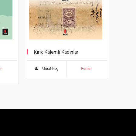
Kırık Kalemli Kadınlar
“İstiyorlar ki Nigâr hiç yazmasın…”
an
Murat Koç
Roman