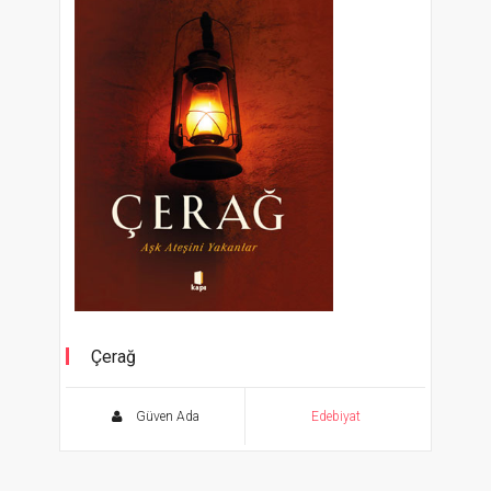
Çerağ
Aşk Ateşini Yakanlar
Güven Ada
Edebiyat