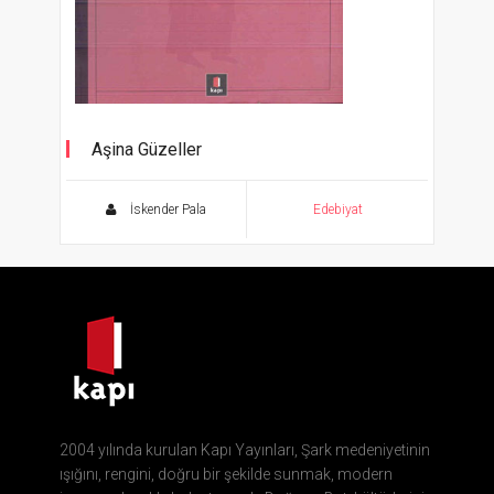
Aşina Güzeller
İskender Pala
Edebiyat
2004 yılında kurulan Kapı Yayınları, Şark medeniyetinin
ışığını, rengini, doğru bir şekilde sunmak, modern