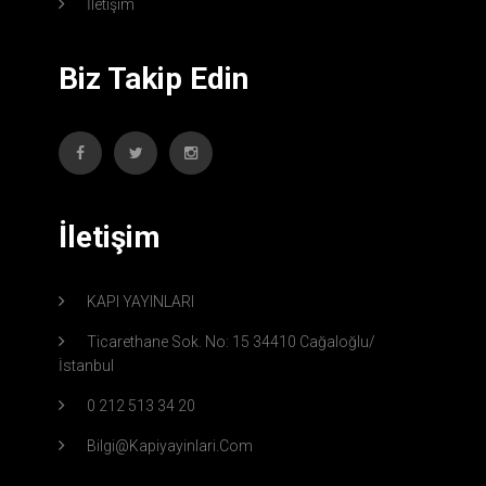
İletişim
Biz Takip Edin
İletişim
KAPI YAYINLARI
Ticarethane Sok. No: 15 34410 Cağaloğlu/
İstanbul
0 212 513 34 20
Bilgi@kapiyayinlari.com