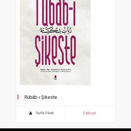
Rübâb-ı Şikeste
Tevfik Fikret
Edebiyat