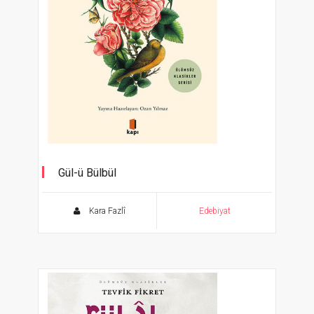
Gül-ü Bülbül
Ölümsüz Klasikler Serisi
Kara Fazlî
Edebiyat