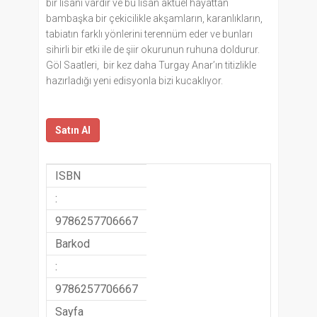
bir lisanı vardır ve bu lisan aktüel hayattan
bambaşka bir çekicilikle akşamların, karanlıkların,
tabiatın farklı yönlerini terennüm eder ve bunları
sihirli bir etki ile de şiir okurunun ruhuna doldurur.
Göl Saatleri, bir kez daha Turgay Anar’ın titizlikle
hazırladığı yeni edisyonla bizi kucaklıyor.
Satın Al
ISBN
:
9786257706667
Barkod
:
9786257706667
Sayfa