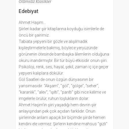
Ölümsüz Klasikler
Edebiyat
Ahmet Haşim...
Şiirleri kadar şiir kitaplarına koyduğu isimlerle de
öncü bir şairimiz.
Tabiata yepyeni bir gözle ve alışılmadık
kişileştirmelerle bakmış, böylece yeryüzünde
görünenin ötesinde bambaşka âlemlerin olduğuna
okuru inandırmıştır. Bir tür büyü etkisidir onun şiiri.
Psikoloji, renk, ses, hayal, şekil, zaman iç içe geçer
yepyeni kalıplara dökülür.
Göl Saatleri de onun özgün dünyasının bir
yansımasıdır. “Akşam”, “göl”, “gölge”, “seher”,
“karanlık”, “alev”, “ışıltı”, “parıltı” gibi nice kelime ve
imgelerle örülür, ruhun loşlukların dolar.
Ahmet Haşim’in şiiri yaşadığı hem devrin şiir
anlayışından pek çok açıdan farklıdır. Onun
şiirlerinde anlam apaçık bir biçimde şiirde hemen
kendini ele vermez. Şiirlerin kendine mahsus “gizli”