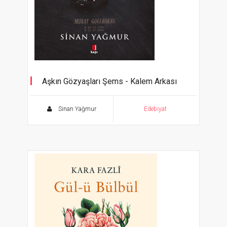
Aşkın Gözyaşları Şems - Kalem Arkası
Murat Göğebakan (D: 09.10.1968 - Ö:
31.07.2014)
Sinan Yağmur
Edebiyat