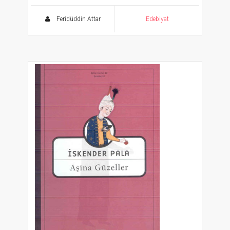
Ölümsüz Klasikler
Feridüddin Attar
Edebiyat