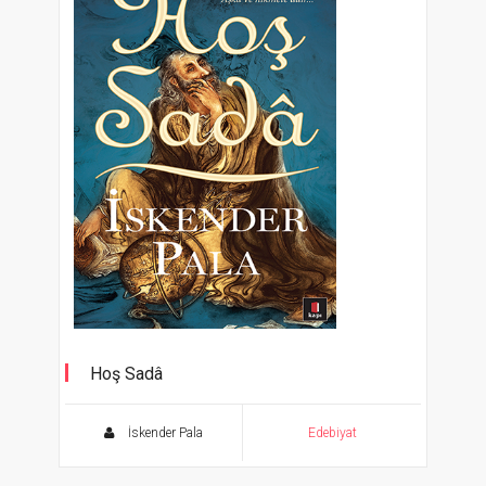
Hoş Sadâ
Aşk ve hikmete dair...
İskender Pala
Edebiyat