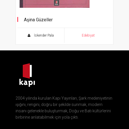
Aşina Güzeller
İskender Pala
Edebiyat
2004 yılında kurulan Kapı Yayınları, Şark medeniyetinin
ışığını, rengini, doğru bir şekilde sunmak, modern
insanı gelenekle buluşturmak, Doğu ve Batı kültürlerini
birbirine anlatabilmek için yola çıktı.