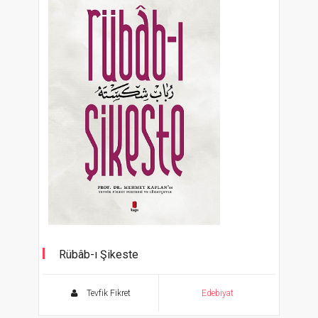
Rübâb-ı Şikeste
Tevfik Fikret
Edebiyat