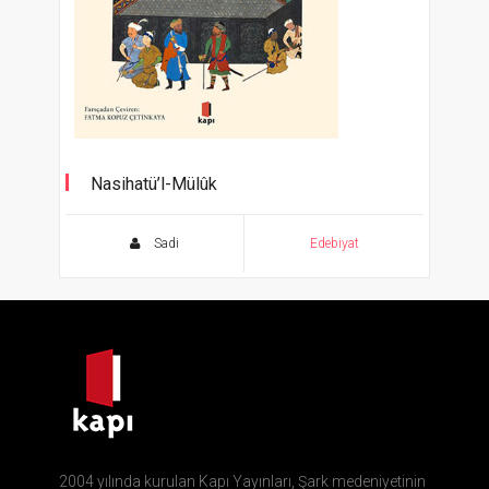
Nasihatü’l-Mülûk
Devlet İdarecilerine Öğütler
Sadi
Edebiyat
2004 yılında kurulan Kapı Yayınları, Şark medeniyetinin