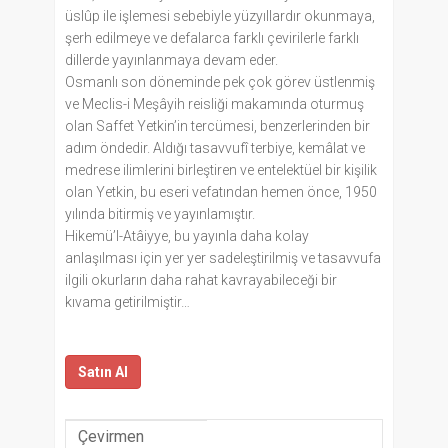
üslûp ile işlemesi sebebiyle yüzyıllardır okunmaya,
şerh edilmeye ve defalarca farklı çevirilerle farklı
dillerde yayınlanmaya devam eder.
Osmanlı son döneminde pek çok görev üstlenmiş
ve Meclis-i Meşâyih reisliği makamında oturmuş
olan Saffet Yetkin’in tercümesi, benzerlerinden bir
adım öndedir. Aldığı tasavvufî terbiye, kemâlat ve
medrese ilimlerini birleştiren ve entelektüel bir kişilik
olan Yetkin, bu eseri vefatından hemen önce, 1950
yılında bitirmiş ve yayınlamıştır.
Hikemü’l-Atâiyye, bu yayınla daha kolay
anlaşılması için yer yer sadeleştirilmiş ve tasavvufa
ilgili okurların daha rahat kavrayabileceği bir
kıvama getirilmiştir…
Satın Al
Çevirmen