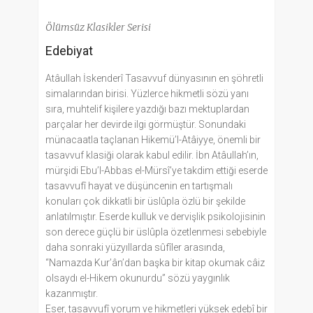
Ölümsüz Klasikler Serisi
Edebiyat
Atâullah İskenderî Tasavvuf dünyasının en şöhretli
simalarından birisi. Yüzlerce hikmetli sözü yanı
sıra, muhtelif kişilere yazdığı bazı mektuplardan
parçalar her devirde ilgi görmüştür. Sonundaki
münacaatla taçlanan Hikemü’l-Atâiyye, önemli bir
tasavvuf klasiği olarak kabul edilir. İbn Atâullah’ın,
mürşidi Ebu’l-Abbas el-Mürsî’ye takdim ettiği eserde
tasavvufî hayat ve düşüncenin en tartışmalı
konuları çok dikkatli bir üslûpla özlü bir şekilde
anlatılmıştır. Eserde kulluk ve dervişlik psikolojisinin
son derece güçlü bir üslûpla özetlenmesi sebebiyle
daha sonraki yüzyıllarda sûfîler arasında,
“Namazda Kur’ân’dan başka bir kitap okumak câiz
olsaydı el-Hikem okunurdu” sözü yaygınlık
kazanmıştır.
Eser, tasavvufî yorum ve hikmetleri yüksek edebî bir