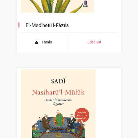
El-Medînetü’l-Fâzıla
Ölümsüz Klasikler Serisi
Farabi
Edebiyat