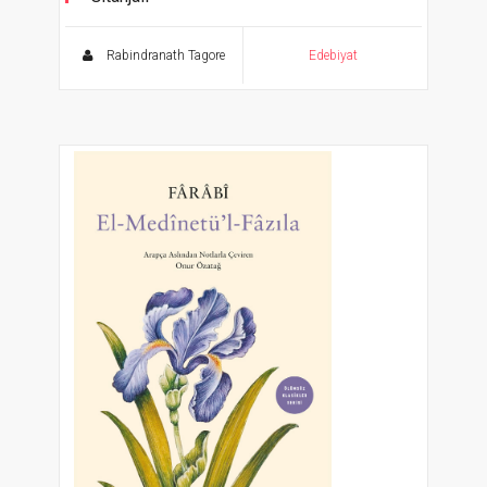
Tanrı'ya Adanmış Şiirler
Rabindranath Tagore
Edebiyat