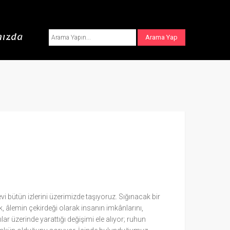
ızda
i bütün izlerini üzerimizde taşıyoruz. Sığınacak bir
, âlemin çekirdeği olarak insanın imkânlarını,
lar üzerinde yarattığı değişimi ele alıyor; ruhun