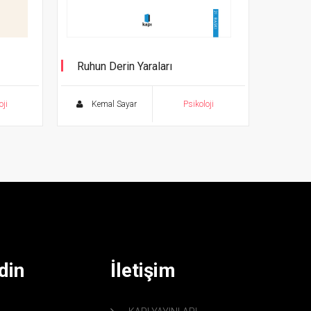
Ruhun Derin Yaraları
''Işık Yaradan Sızar.''
oji
Kemal Sayar
Psikoloji
din
İletişim