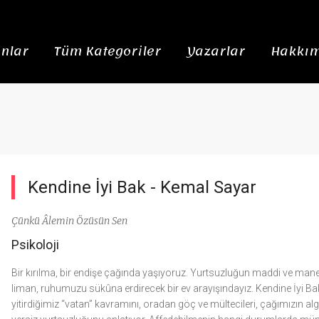
nlar
Tüm Kategoriler
Yazarlar
Hakkım
Kendine İyi Bak -
Kemal Sayar
Çünkü Âlemin Özüsün Sen
Psikoloji
Bir kırılma, bir endişe çağında yaşıyoruz. Yurtsuzluğun maddi ve manev
liman, ruhumuzu sükûna erdirecek bir ev arayışındayız. Kendine İyi Bak
yitirdiğimiz “vatan” kavramını, oradan göç ve mültecileri, çağımızın algı