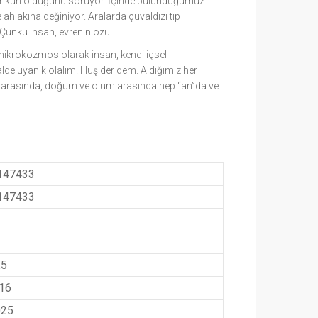
mümkün olduğunu soruyor. İçinde bulunduğumuz
 ahlakına değiniyor. Aralarda çuvaldızı tıp
 Çünkü insan, evrenin özü!
mikrokozmos olarak insan, kendi içsel
lde uyanık olalım. Huş der dem. Aldığımız her
fes arasında, doğum ve ölüm arasında hep “an”da ve
147433
147433
,5
016
025