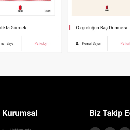
nlıkta Görmek
Özgürlüğün Baş Dönmesi
e Terör Zamanında Ruhsal
ç
mal Sayar
Psikoloji
Kemal Sayar
Psikol
Kurumsal
Biz Takip E