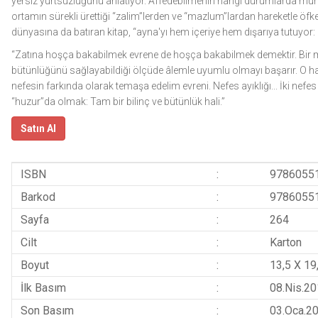
yersiz yurtsuzluğunu anlatıyor. Affedebilmenin hangi durumlarda 
ortamın sürekli ürettiği “zalim”lerden ve “mazlum”lardan hareketle öfke
dünyasına da batıran kitap, “ayna'yı hem içeriye hem dışarıya tutuyor:
“Zatına hoşça bakabilmek evrene de hoşça bakabilmek demektir. Bir 
bütünlüğünü sağlayabildiği ölçüde âlemle uyumlu olmayı başarır. O ha
nefesin farkında olarak temaşa edelim evreni. Nefes ayıklığı... İki ne
“huzur’’da olmak: Tam bir bilinç ve bütünlük hali.”
Satın Al
ISBN
:
9786055
Barkod
:
9786055
Sayfa
:
264
Cilt
:
Karton
Boyut
:
13,5 X 19
İlk Basım
:
08.Nis.2
Son Basım
:
03.Oca.2