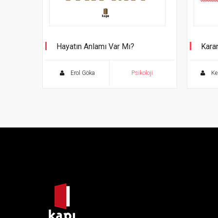
Hayatın Anlamı Var Mı?
Kara
Darb
Diren
Erol Göka
Psikoloji
Ke