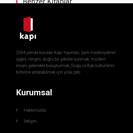
Benzer Kitaplar
2004 yılında kurulan Kapı Yayınları, Şark medeniyetinin
ışığını, rengini, doğru bir şekilde sunmak, modern
insanı gelenekle buluşturmak, Doğu ve Batı kültürlerini
birbirine anlatabilmek için yola çıktı.
Kurumsal
Hakkımızda
İletişim