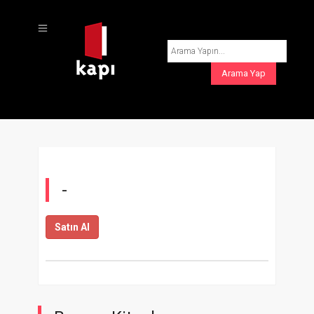
-
Satın Al