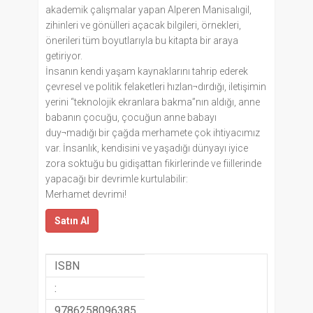
akademik çalışmalar yapan Alperen Manisalıgil,
zihinleri ve gönülleri açacak bilgileri, örnekleri,
önerileri tüm boyutlarıyla bu kitapta bir araya
getiriyor.
İnsanın kendi yaşam kaynaklarını tahrip ederek
çevresel ve politik felaketleri hızlan¬dırdığı, iletişimin
yerini “teknolojik ekranlara bakma”nın aldığı, anne
babanın çocuğu, çocuğun anne babayı
duy¬madığı bir çağda merhamete çok ihtiyacımız
var. İnsanlık, kendisini ve yaşadığı dünyayı iyice
zora soktuğu bu gidişattan fikirlerinde ve fiillerinde
yapacağı bir devrimle kurtulabilir:
Merhamet devrimi!
Satın Al
ISBN
:
9786258096385