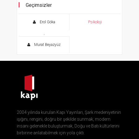
Geçimsizler
Kişilikleri Tanıma ve Geçinmeyi Kolaylaştırma
Kitabı
Erol Göka
Psikoloji
,
Murat Beyazyüz
2004 yılında kurulan Kapı Yayınları, Şark medeniyetinin
ışığını, rengini, doğru bir şekilde sunmak, modern
insanı gelenekle buluşturmak, Doğu ve Batı kültürlerini
birbirine anlatabilmek için yola çıktı.