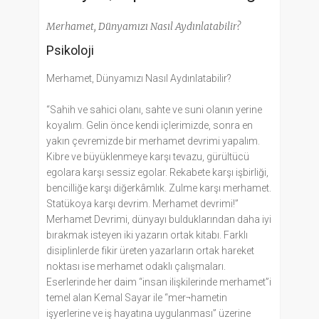
Merhamet, Dünyamızı Nasıl Aydınlatabilir?
Psikoloji
Merhamet, Dünyamızı Nasıl Aydınlatabilir?
“Sahih ve sahici olanı, sahte ve suni olanın yerine
koyalım. Gelin önce kendi içlerimizde, sonra en
yakın çevremizde bir merhamet devrimi yapalım.
Kibre ve büyüklenmeye karşı tevazu, gürültücü
egolara karşı sessiz egolar. Rekabete karşı işbirliği,
bencilliğe karşı diğerkâmlık. Zulme karşı merhamet.
Statükoya karşı devrim. Merhamet devrimi!”
Merhamet Devrimi, dünyayı bulduklarından daha iyi
bırakmak isteyen iki yazarın ortak kitabı. Farklı
disiplinlerde fikir üreten yazarların ortak hareket
noktası ise merhamet odaklı çalışmaları.
Eserlerinde her daim “insan ilişkilerinde merhamet”i
temel alan Kemal Sayar ile “mer¬hametin
işyerlerine ve iş hayatına uygulanması” üzerine