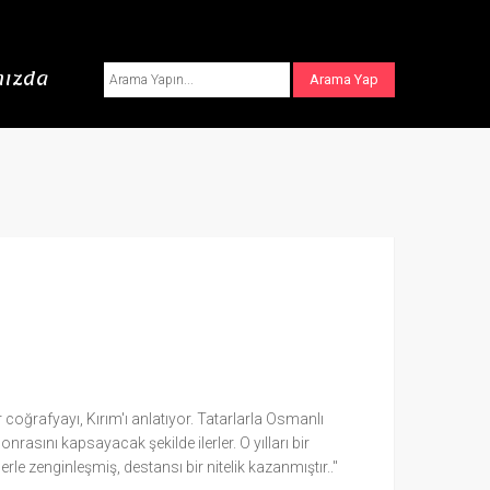
ızda
coğrafyayı, Kırım'ı anlatıyor. Tatarlarla Osmanlı
rasını kapsayacak şekilde ilerler. O yılları bir
erle zenginleşmiş, destansı bir nitelik kazanmıştır.."