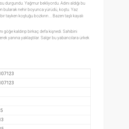
 su durgundu. Yağmur bekliyordu. Adını aldığı bu
iden bularak nehir boyunca yürüdü, koştu. Yaz
 tayken koştuğu bozkırın.... Bazen taşlı kayalı
ı göğe kaldırıp birkaç defa kişnedi. Sahibini
rek yanına yaklaştılar. Salgır bu yabancılara ürkek
107123
107123
,5
13
25