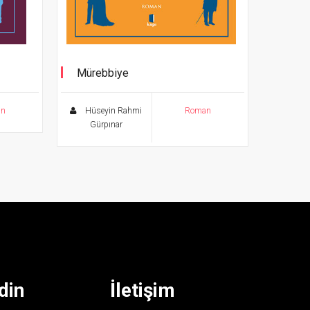
Mürebbiye
i’nin
Ölümsüz Klasikler
an
Hüseyin Rahmi
Roman
Gürpınar
din
İletişim