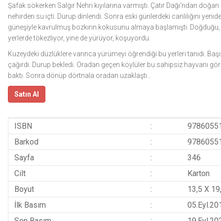
Şafak sökerken Salgır Nehri kıyılarına varmıştı. Çatır Dağı'ndan doğan
nehirden su içti. Durup dinlendi. Sonra eski günlerdeki canlılığını yen
güneşiyle kavrulmuş bozkırın kokusunu almaya başlamıştı. Doğduğu, bir
yerlerde tökezliyor, yine de yürüyor, koşuyordu.
Kuzeydeki düzlüklere varınca yürümeyi öğrendiği bu yerleri tanıdı. Başın
çağırdı. Durup bekledi. Oradan geçen köylüler bu sahipsiz hayvanı göre
baktı. Sonra dönüp dörtnala oradan uzaklaştı...
Satın Al
ISBN
:
9786055
Barkod
:
9786055
Sayfa
:
346
Cilt
:
Karton
Boyut
:
13,5 X 19
İlk Basım
:
05.Eyl.20
Son Basım
:
19.Eyl.20