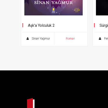
Aşk'a Yolculuk 2
Sürg
Sümeyye ve Yasir
Sinan Yağmur
Roman
Fer