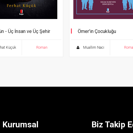
ün - Üç İnsan ve Üç Şehir
Ömer'in Çocukluğu
Sekiz Yaşına Kadar - Selim İler
Sunuşuyla
hat Küçük
Roman
Muallim Naci
Rom
Kurumsal
Biz Takip E