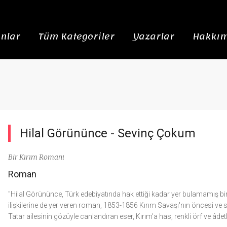
nlar
Tüm Kategoriler
Yazarlar
Hakkım
Hilal Görününce -
Sevinç Çokum
Bir Kırım Romanı
Roman
"Hilal Görününce, Türk edebiyatında hak ettiği kadar yer bulamamış bir 
ilişkilerine de yer veren roman, 1853-1856 Kırım Savaşı'nın öncesi ve son
Tatar ailesinin gözüyle canlandıran eser, Kırım'a has, renkli örf ve âdetl