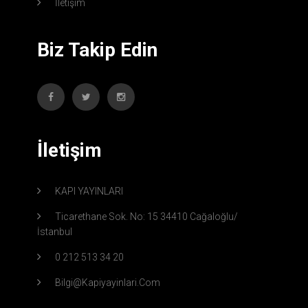
İletişim
Biz Takip Edin
İletişim
KAPI YAYINLARI
Ticarethane Sok. No: 15 34410 Cağaloğlu/
İstanbul
0 212 513 34 20
Bilgi@kapiyayinlari.com