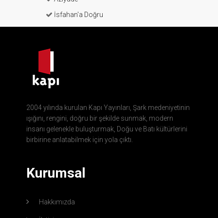
İsfahan'a Doğru
2004 yılında kurulan Kapı Yayınları, Şark medeniyetinin
ışığını, rengini, doğru bir şekilde sunmak, modern
insanı gelenekle buluşturmak, Doğu ve Batı kültürlerini
birbirine anlatabilmek için yola çıktı.
Kurumsal
Hakkımızda