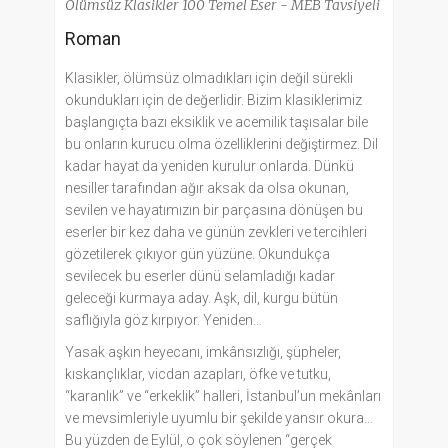
Ölümsüz Klasikler 100 Temel Eser - MEB Tavsiyeli
Roman
Klasikler, ölümsüz olmadıkları için değil sürekli
okundukları için de değerlidir. Bizim klasiklerimiz
başlangıçta bazı eksiklik ve acemilik taşısalar bile
bu onların kurucu olma özelliklerini değiştirmez. Dil
kadar hayat da yeniden kurulur onlarda. Dünkü
nesiller tarafından ağır aksak da olsa okunan,
sevilen ve hayatımızın bir parçasına dönüşen bu
eserler bir kez daha ve günün zevkleri ve tercihleri
gözetilerek çıkıyor gün yüzüne. Okundukça
sevilecek bu eserler dünü selamladığı kadar
geleceği kurmaya aday. Aşk, dil, kurgu bütün
saflığıyla göz kırpıyor. Yeniden…
Yasak aşkın heyecanı, imkânsızlığı, şüpheler,
kıskançlıklar, vicdan azapları, öfke ve tutku,
“karanlık” ve “erkeklik” halleri, İstanbul’un mekânları
ve mevsimleriyle uyumlu bir şekilde yansır okura…
Bu yüzden de Eylül, o çok söylenen “gerçek