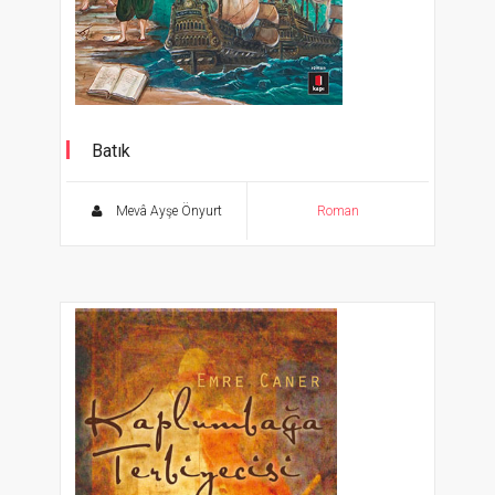
Batık
Piri Reis'in İzinde
Mevâ Ayşe Önyurt
Roman