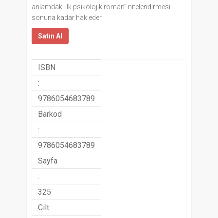
anlamdaki ilk psikolojik roman” nitelendirmesi
sonuna kadar hak eder.
Satın Al
ISBN
:
9786054683789
Barkod
:
9786054683789
Sayfa
:
325
Cilt