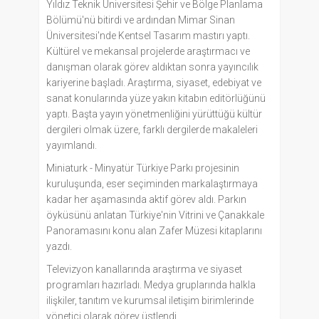
Yıldız Teknik Üniversitesi Şehir ve Bölge Planlama
Bölümü'nü bitirdi ve ardından Mimar Sinan
Üniversitesi'nde Kentsel Tasarım mastırı yaptı.
Kültürel ve mekansal projelerde araştırmacı ve
danışman olarak görev aldıktan sonra yayıncılık
kariyerine başladı. Araştırma, siyaset, edebiyat ve
sanat konularında yüze yakın kitabın editörlüğünü
yaptı. Başta yayın yönetmenliğini yürüttüğü kültür
dergileri olmak üzere, farklı dergilerde makaleleri
yayımlandı.
Miniaturk - Minyatür Türkiye Parkı projesinin
kuruluşunda, eser seçiminden markalaştırmaya
kadar her aşamasında aktif görev aldı. Parkın
öyküsünü anlatan Türkiye'nin Vitrini ve Çanakkale
Panoramasını konu alan Zafer Müzesi kitaplarını
yazdı.
Televizyon kanallarında araştırma ve siyaset
programları hazırladı. Medya gruplarında halkla
ilişkiler, tanıtım ve kurumsal iletişim birimlerinde
yönetici olarak görev üstlendi.