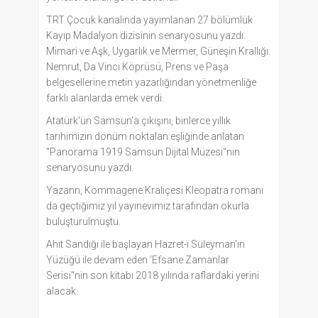
TRT Çocuk kanalında yayımlanan 27 bölümlük
Kayıp Madalyon dizisinin senaryosunu yazdı.
Mimari ve Aşk, Uygarlık ve Mermer, Güneşin Krallığı:
Nemrut, Da Vinci Köprüsü, Prens ve Paşa
belgesellerine metin yazarlığından yönetmenliğe
farklı alanlarda emek verdi.
Atatürk'ün Samsun'a çıkışını, binlerce yıllık
tarihimizin dönüm noktalan eşliğinde anlatan
"Panorama 1919 Samsun Dijital Müzesi"nin
senaryosunu yazdı.
Yazann, Kommagene Kraliçesi Kleopatra romanı
da geçtiğimiz yıl yayınevimiz tarafından okurla
buluşturulmuştu.
Ahit Sandığı ile başlayan Hazret-i Süleyman'ın
Yüzüğü ile devam eden ‘Efsane Zamanlar
Serisi''nin son kitabı 2018 yılında raflardaki yerini
alacak.