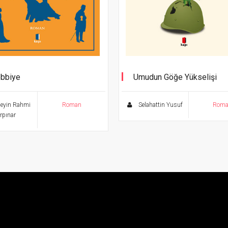
bbiye
Umudun Göğe Yükselişi
üz Klasikler
eyin Rahmi
Roman
Selahattin Yusuf
Rom
rpınar