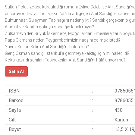
Sultan Polat, zekice kurguladığı romanı Evliya Çelebi ve Ahit Sandığı’n
düşürüyor. Tevrat, İncil ve Kur’an’da adı geçen Ahit Sandığı efsanesin
Buhtunnasr, Süleyman Tapınağı’nı neden yıktı? Sandık gerçekten o gün
Alamut ve Babil’in çöküşü sandığın laneti miydi?
Zülkarneyn’den Büyük İskender’e, Moğollardan Emevilere, tarih boyu k
Papa Clemens neden Peygamberimizin naaşını çalmak istedi?
Yavuz Sultan Selim Ahit Sandığı’nı buldu mu?
Genç Osman sandığı İstanbul’a getirmeye kalktığı için mi halledildi?
Kökü kazındı sanılan Tapınakçılar Ahit Sandığı’nı hâlâ arıyor mu?
Satın Al
ISBN
:
9786055
Barkod
:
9786055
Sayfa
:
430
Cilt
:
Karton
Boyut
:
13,5 X 19