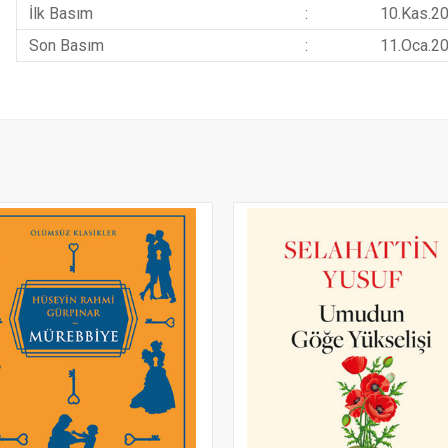
İlk Basım
:
10.Kas.2
Son Basım
:
11.Oca.2