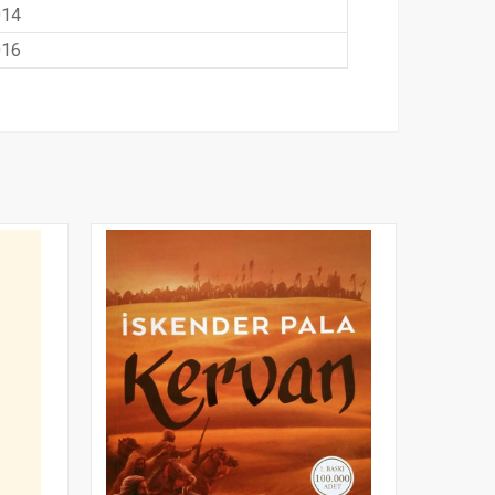
014
016