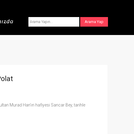
ızda
olat
Sultan Murad Han’ın hafiyesi Sancar Bey, tarihle