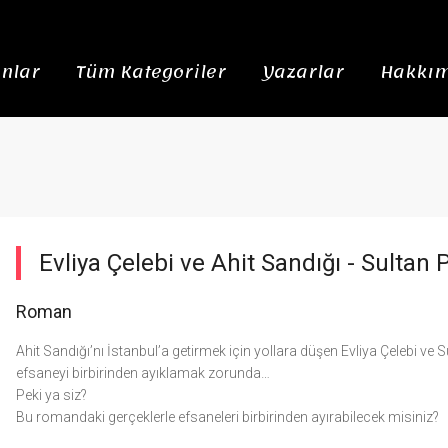
nlar
Tüm Kategoriler
Yazarlar
Hakkım
Evliya Çelebi ve Ahit Sandığı -
Sultan P
Roman
Ahit Sandığı’nı İstanbul’a getirmek için yollara düşen Evliya Çelebi ve 
efsaneyi birbirinden ayıklamak zorunda…
Peki ya siz?
Bu romandaki gerçeklerle efsaneleri birbirinden ayırabilecek misiniz?