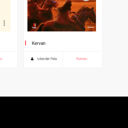
Kervan
an
İskender Pala
Roman