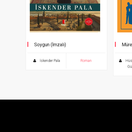
Soygun (İmzalı)
Müre
Ölüms
İskender Pala
Roman
Hüs
Gü