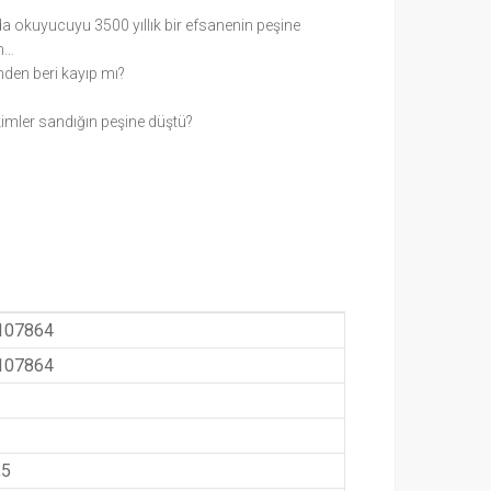
da okuyucuyu 3500 yıllık bir efsanenin peşine
in…
den beri kayıp mı?
imler sandığın peşine düştü?
107864
107864
,5