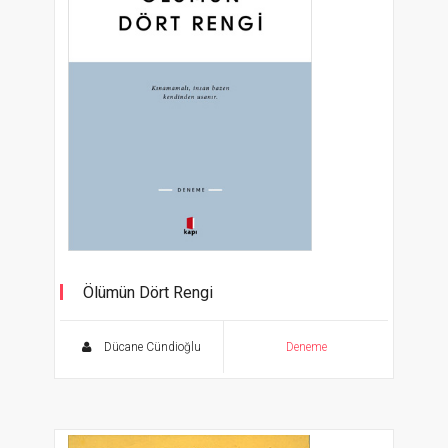
Ölümün Dört Rengi
Kınamamalı, insan bazen kendinden usanır.
Dücane Cündioğlu
Deneme