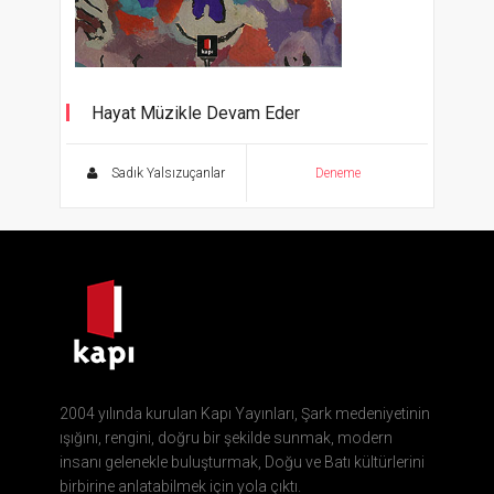
Hayat Müzikle Devam Eder
Sadık Yalsızuçanlar
Deneme
2004 yılında kurulan Kapı Yayınları, Şark medeniyetinin
ışığını, rengini, doğru bir şekilde sunmak, modern
insanı gelenekle buluşturmak, Doğu ve Batı kültürlerini
birbirine anlatabilmek için yola çıktı.