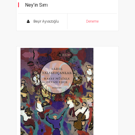
Ney'in Sırrı
"İnsan Bir Kainattır, Dile Gelir Sırları Ney'de..."
Beşir Ayvazoğlu
Deneme