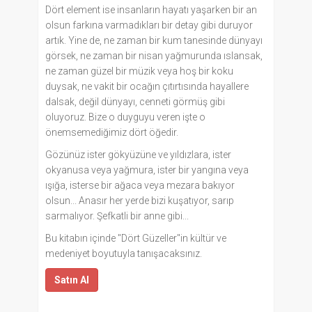
Dört element ise insanların hayatı yaşarken bir an
olsun farkına varmadıkları bir detay gibi duruyor
artık. Yine de, ne zaman bir kum tanesinde dünyayı
görsek, ne zaman bir nisan yağmurunda ıslansak,
ne zaman güzel bir müzik veya hoş bir koku
duysak, ne vakit bir ocağın çıtırtısında hayallere
dalsak, değil dünyayı, cenneti görmüş gibi
oluyoruz. Bize o duyguyu veren işte o
önemsemediğimiz dört öğedir.
Gözünüz ister gökyüzüne ve yıldızlara, ister
okyanusa veya yağmura, ister bir yangına veya
ışığa, isterse bir ağaca veya mezara bakıyor
olsun... Anasır her yerde bizi kuşatıyor, sarıp
sarmalıyor. Şefkatli bir anne gibi...
Bu kitabın içinde "Dört Güzeller"in kültür ve
medeniyet boyutuyla tanışacaksınız.
Satın Al