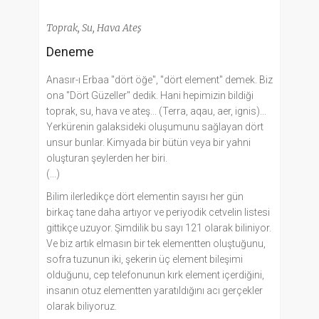
Toprak, Su, Hava Ateş
Deneme
Anasır-ı Erbaa "dört öğe", "dört element" demek. Biz
ona "Dört Güzeller" dedik. Hani hepimizin bildiği
toprak, su, hava ve ateş... (Terra, aqau, aer, ignis)...
Yerkürenin galaksideki oluşumunu sağlayan dört
unsur bunlar. Kimyada bir bütün veya bir yahni
oluşturan şeylerden her biri.
(...)
Bilim ilerledikçe dört elementin sayısı her gün
birkaç tane daha artıyor ve periyodik cetvelin listesi
gittikçe uzuyor. Şimdilik bu sayı 121 olarak biliniyor.
Ve biz artık elmasın bir tek elementten oluştuğunu,
sofra tuzunun iki, şekerin üç element bileşimi
olduğunu, cep telefonunun kırk element içerdiğini,
insanın otuz elementten yaratıldığını acı gerçekler
olarak biliyoruz.