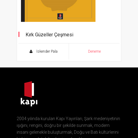
Kırk Güzeller Çeşmesi
İskender Pala
Deneme
2004 yılında kurulan Kapı Yayınları, Şark medeniyetinin
ışığını, rengini, doğru bir şekilde sunmak, modern
insanı gelenekle buluşturmak, Doğu ve Batı kültürlerini