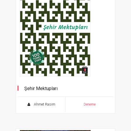
Şehir Mektupları
Selim İleri’nin sunuşuyla
Ahmet Rasim
Deneme