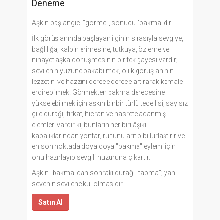
Deneme
Aşkın başlangıcı "görme", sonucu "bakma"dır.
İlk görüş anında başlayan ilginin sırasıyla sevgiye,
bağlılığa, kalbin erimesine, tutkuya, özleme ve
nihayet aşka dönüşmesinin bir tek gayesi vardır;
sevilenin yüzüne bakabilmek, o ilk görüş anının
lezzetini ve hazzını derece derece artırarak kemale
erdirebilmek. Görmekten bakma derecesine
yükselebilmek için aşkın binbir türlü tecellisi, sayısız
çile durağı, firkat, hicran ve hasrete adanmış
elemleri vardır ki, bunların her biri âşıkı
kabalıklarından yontar, ruhunu arıtıp billurlaştırır ve
en son noktada doya doya "bakma" eylemi için
onu hazırlayıp sevgili huzuruna çıkartır.
Aşkın "bakma"dan sonraki durağı "tapma"; yani
sevenin sevilene kul olmasıdır.
Satın Al