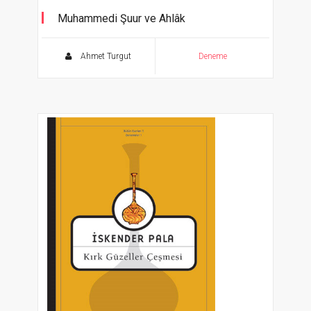
Muhammedi Şuur ve Ahlâk
Akleden Kalplere
Ahmet Turgut
Deneme