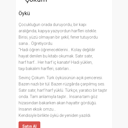
Öykü
Çocukluğun orada duruyordu, bir kapı
aralığında; kapıya yazıyordun harfleri istekle.
Birisi, yüzü olmayan bir şekil, fener tutuyordu
sana... Öğretiyordu.
"Hadi öğren öğreneceklerini... Kolay değildir
hayat denilen bu kitabı okumak. Satır satır,
harf harf... Her harf iç kanatır! Hadi yüklen,
taşı bakalım harfleri, satırları...
Sevinç Çokum. Türk öyküsünün açık penceresi.
Bazen nazlı bir tül. Bazen rüzgârda çarpılmış ses.
Satır satır, harf harf yüklü. Türkçe, yaratıcı bir taştır
onda. Tam anlamıyla taştır... İnsana tam göz
hizasından bakarken akan hayattır gördüğü.
İnsanın eksik omzu...
Kendisiyle birlikte öykü de yeniden yazıldı.
Satın Al