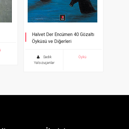
Halvet Der Encümen 40 Gözaltı
Öyküsü ve Diğerleri
ü
Sadık
Öykü
Yalsızuçanlar