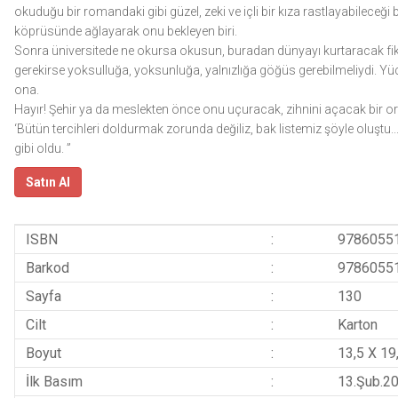
okuduğu bir romandaki gibi güzel, zeki ve içli bir kıza rastlayabileceği b
köprüsünde ağlayarak onu bekleyen biri.
Sonra üniversitede ne okursa okusun, buradan dünyayı kurtaracak fiki
gerekirse yoksulluğa, yoksunluğa, yalnızlığa göğüs gerebilmeliydi. Y
ona.
Hayır! Şehir ya da meslekten önce onu uçuracak, zihnini açacak bir o
‘Bütün tercihleri doldurmak zorunda değiliz, bak listemiz şöyle oluştu..
gibi oldu. ”
Satın Al
ISBN
:
9786055
Barkod
:
9786055
Sayfa
:
130
Cilt
:
Karton
Boyut
:
13,5 X 19
İlk Basım
:
13.Şub.2