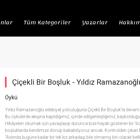
nlar
Tüm Kategoriler
Yazarlar
Hakkım
Çiçekli Bir Boşluk -
Yıldız Ramazanoğl
Öykü
Yıldız Ramazanoğlu edebiyat yolculuğuna Çiçekli Bir Boşluk'la devam 
Bu öykülerde akışına kapıldığımız, içinde edilgenleştiğimiz, kaybold
Hikâyeleri okumak için yavaşlayıp durunca bize hayatı gösteren bir ‘b
boşluklarda kendimize dönüp bakabiliyoruz ancak. Kontrolden çıkan haya
“Aslında bugüne kadar bir tek kız arkadaşı bile olmamış biri olarak belli