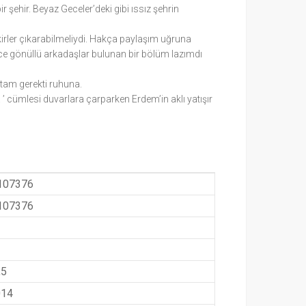
ir şehir. Beyaz Geceler’deki gibi ıssız şehrin
rler çıkarabilmeliydi. Hakça paylaşım uğruna
üce gönüllü arkadaşlar bulunan bir bölüm lazımdı
rtam gerekti ruhuna.
. ’ cümlesi duvarlara çarparken Erdem’in aklı yatışır
107376
107376
,5
014