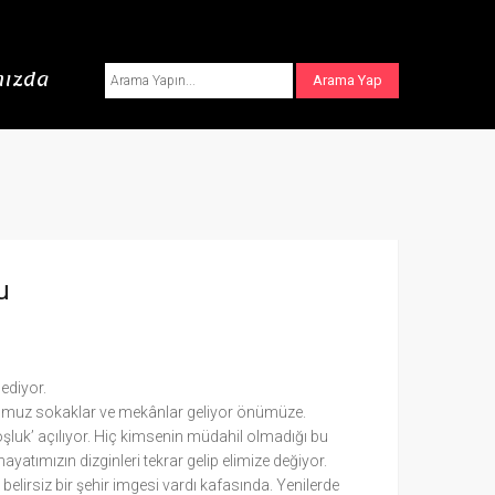
ızda
u
ediyor.
uğumuz sokaklar ve mekânlar geliyor önümüze.
oşluk’ açılıyor. Hiç kimsenin müdahil olmadığı bu
tımızın dizginleri tekrar gelip elimize değiyor.
 belirsiz bir şehir imgesi vardı kafasında. Yenilerde