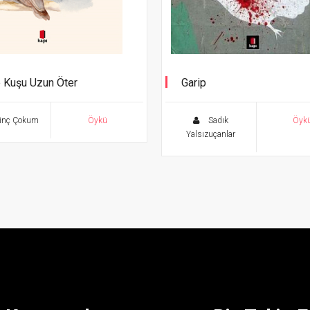
 Kuşu Uzun Öter
Garip
inç Çokum
Öykü
Sadık
Öyk
Yalsızuçanlar