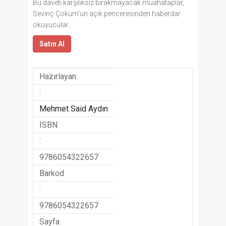
Bu daveti karşılıksız bırakmayacak muahataplar,
Sevinç Çokum’un açık penceresinden haberdar
okuyucular…
Satın Al
Hazırlayan
:
Mehmet Said Aydın
ISBN
:
9786054322657
Barkod
:
9786054322657
Sayfa