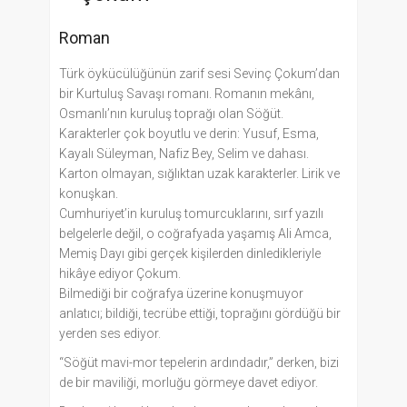
Roman
Türk öykücülüğünün zarif sesi Sevinç Çokum’dan
bir Kurtuluş Savaşı romanı. Romanın mekânı,
Osmanlı’nın kuruluş toprağı olan Söğüt.
Karakterler çok boyutlu ve derin: Yusuf, Esma,
Kayalı Süleyman, Nafiz Bey, Selim ve dahası.
Karton olmayan, sığlıktan uzak karakterler. Lirik ve
konuşkan.
Cumhuriyet’in kuruluş tomurcuklarını, sırf yazılı
belgelerle değil, o coğrafyada yaşamış Ali Amca,
Memiş Dayı gibi gerçek kişilerden dinledikleriyle
hikâye ediyor Çokum.
Bilmediği bir coğrafya üzerine konuşmuyor
anlatıcı; bildiği, tecrübe ettiği, toprağını gördüğü bir
yerden ses ediyor.
“Söğüt mavi-mor tepelerin ardındadır,” derken, bizi
de bir maviliği, morluğu görmeye davet ediyor.