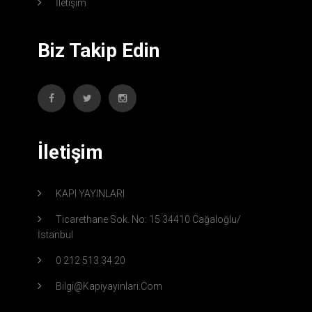
İletişim
Biz Takip Edin
İletişim
KAPI YAYINLARI
Ticarethane Sok. No: 15 34410 Cağaloğlu/
İstanbul
0 212 513 34 20
Bilgi@kapiyayinlari.com