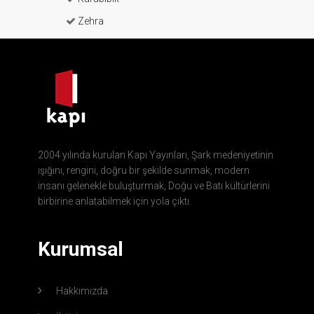
Zehra
2004 yılında kurulan Kapı Yayınları, Şark medeniyetinin
ışığını, rengini, doğru bir şekilde sunmak, modern
insanı gelenekle buluşturmak, Doğu ve Batı kültürlerini
birbirine anlatabilmek için yola çıktı.
Kurumsal
Hakkımızda