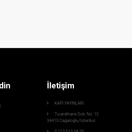
din
İletişim
KAPI YAYINLARI
Ticarethane Sok. No: 15
34410 Cağaloğlu/İstanbul
0 212 513 34 20