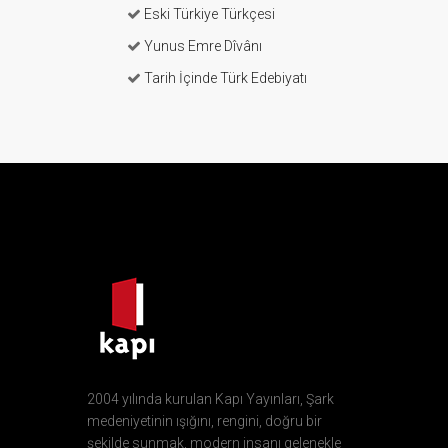
Eski Türkiye Türkçesi
Yunus Emre Dîvânı
Tarih İçinde Türk Edebiyatı
2004 yılında kurulan Kapı Yayınları, Şark
medeniyetinin ışığını, rengini, doğru bir
şekilde sunmak, modern insanı gelenekle