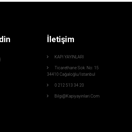
din
İletişim
KAPI YAYINLARI
Ticarethane Sok. No: 15
34410 Cağaloğlu/İstanbul
0 212 513 34 20
Bilgi@kapiyayinlari.com