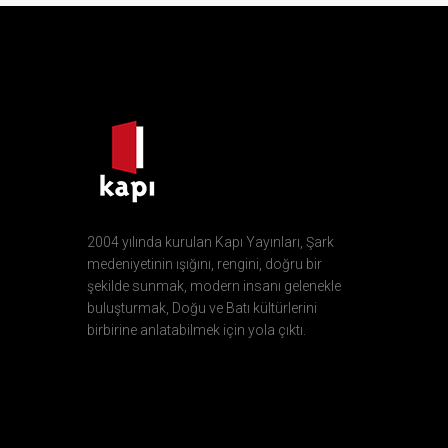
2004 yılında kurulan Kapı Yayınları, Şark
medeniyetinin ışığını, rengini, doğru bir
şekilde sunmak, modern insanı gelenekle
buluşturmak, Doğu ve Batı kültürlerini
birbirine anlatabilmek için yola çıktı.