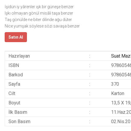
İşidün iy yârenler ışk bir güneşe benzer
Işkı olmayan gönül misâli taşa benzer
Taş gönülde ne biter dilinde ağu düter
Nice yumşak söylese sözi savaşa benzer
Satın Al
Hazırlayan
:
Suat Maz
ISBN
:
9786054
Barkod
:
9786054
Sayfa
:
370
Cilt
:
Karton
Boyut
:
13,5 X 19
İlk Basım
:
11.Haz.2
Son Basım
:
02.Nis.2