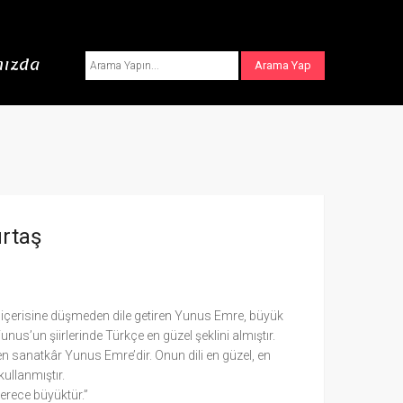
ızda
rtaş
lıp içerisine düşmeden dile getiren Yunus Emre, büyük
unus’un şiirlerinde Türkçe en güzel şeklini almıştır.
tiren sanatkâr Yunus Emre’dir. Onun dili en güzel, en
kullanmıştır.
erece büyüktür.”