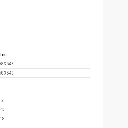
lum
683543
683543
,5
015
018