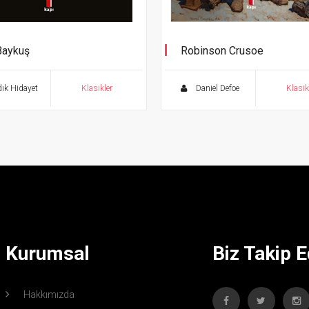
Baykuş
Robinson Crusoe
r Klasikler
ık Hidayet
Klasikler
Daniel Defoe
Klasik
Kurumsal
Biz Takip E
Hakkımızda