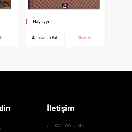
Hayriyye
Yusuf Nâbi
ler
İskender Pala
Klasikler
din
İletişim
KAPI YAYINLARI