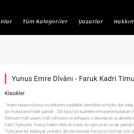
nlar
Tüm Kategoriler
Yazarlar
Hakkım
Yunus Emre Dîvânı -
Faruk Kadri Timu
Klasikler
“İslam tasavvufunun inceliklerini sadelikle, derinlikle ve hiçbir dar ka
bir mutasavvıf halk şairidir… Dili eşsiz bir kudretle ve hünerle kullanan Y
Dilimizin millî sesini, millî çehresini ve dehasını o devirde en iyi akset
halis Türkçedir. Yunus halkın dilini en canlı, en ışıklı ve en sıcak şekilde 
Türkçenin bir edebiyat ve kültür dili olmasında Yunus’un hizmeti son d