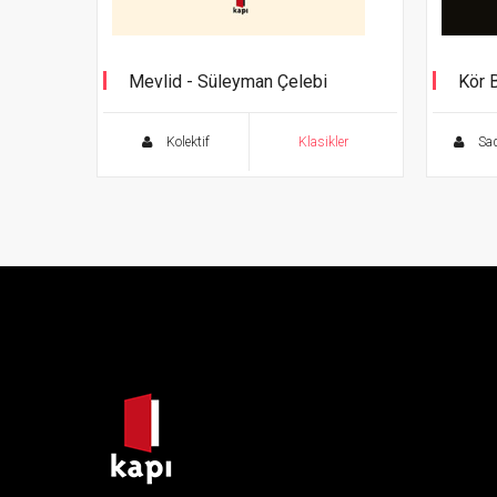
Mevlid - Süleyman Çelebi
Kör 
Ölümsüz Klasikler
Cevhe
Kolektif
Klasikler
Sad