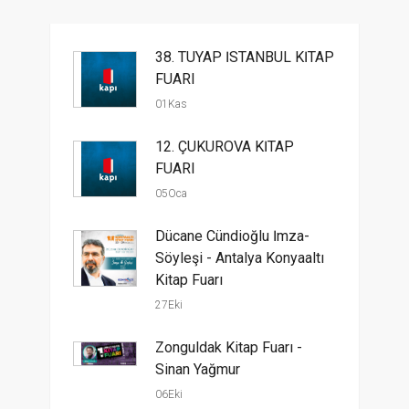
38. TÜYAP İSTANBUL KİTAP
FUARI
01Kas
12. ÇUKUROVA KİTAP
FUARI
05Oca
Dücane Cündioğlu İmza-
Söyleşi - Antalya Konyaaltı
Kitap Fuarı
27Eki
Zonguldak Kitap Fuarı -
Sinan Yağmur
06Eki