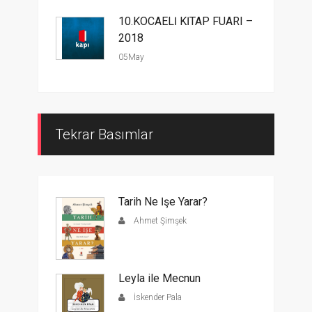
10.KOCAELİ KİTAP FUARI –
2018
05May
Tekrar Basımlar
Tarih Ne İşe Yarar?
Ahmet Şimşek
Leyla ile Mecnun
İskender Pala