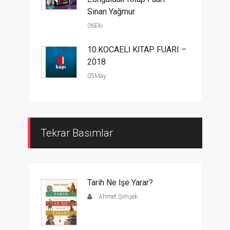
Sinan Yağmur
06Eki
10.KOCAELİ KİTAP FUARI –
2018
05May
Tekrar Basımlar
Tarih Ne İşe Yarar?
Ahmet Şimşek