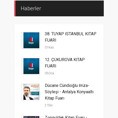
Haberler
38. TÜYAP İSTANBUL KİTAP
FUARI
01Kas
12. ÇUKUROVA KİTAP
FUARI
05Oca
Dücane Cündioğlu İmza-
Söyleşi - Antalya Konyaaltı
Kitap Fuarı
27Eki
Zonguldak Kitap Fuarı -