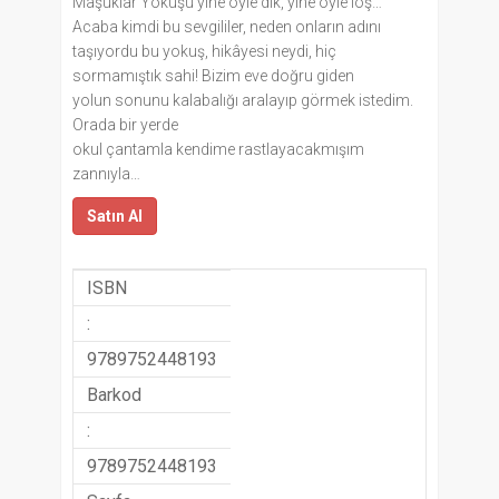
Maşuklar Yokuşu yine öyle dik, yine öyle loş…
Acaba kimdi bu sevgililer, neden onların adını
taşıyordu bu yokuş, hikâyesi neydi, hiç
sormamıştık sahi! Bizim eve doğru giden
yolun sonunu kalabalığı aralayıp görmek istedim.
Orada bir yerde
okul çantamla kendime rastlayacakmışım
zannıyla…
Satın Al
ISBN
:
9789752448193
Barkod
:
9789752448193