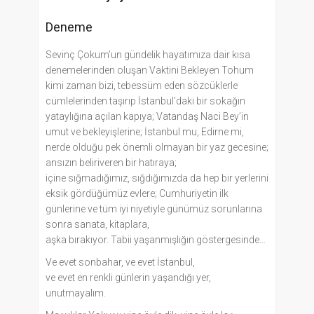
Deneme
Sevinç Çokum’un gündelik hayatımıza dair kısa
denemelerinden oluşan Vaktini Bekleyen Tohum
kimi zaman bizi, tebessüm eden sözcüklerle
cümlelerinden taşırıp İstanbul’daki bir sokağın
yataylığına açılan kapıya; Vatandaş Naci Bey’in
umut ve bekleyişlerine; İstanbul mu, Edirne mi,
nerde olduğu pek önemli olmayan bir yaz gecesine;
ansızın beliriveren bir hatıraya;
içine sığmadığımız, sığdığımızda da hep bir yerlerini
eksik gördüğümüz evlere; Cumhuriyetin ilk
günlerine ve tüm iyi niyetiyle günümüz sorunlarına
sonra sanata, kitaplara,
aşka bırakıyor. Tabii yaşanmışlığın göstergesinde…
Ve evet sonbahar, ve evet İstanbul,
ve evet en renkli günlerin yaşandığı yer,
unutmayalım.