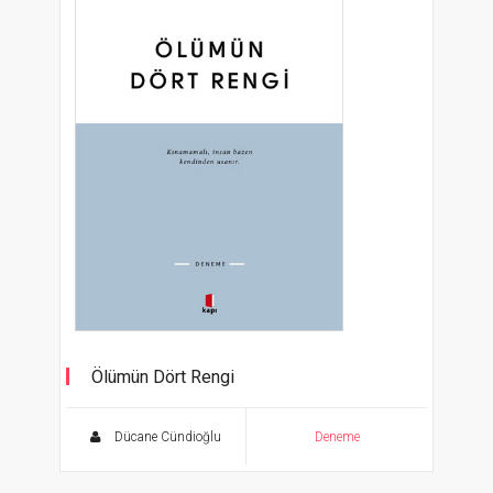
Ölümün Dört Rengi
Kınamamalı, insan bazen kendinden usanır.
Dücane Cündioğlu
Deneme