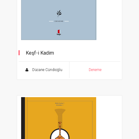
Keşf-i Kadim
Sahipleneni az diye hakikate hürmet etmekten
vaz mı geçeceğiz?
Dücane Cündioğlu
Deneme