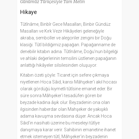
Günümüz Türkçesiyle Tam Metin
Hikaye
Tûtînâme, Binbîr Gece Masalları, Binbir Gündüz
Masalları ve Kırk Vezir Hikâyeleri geleneğiyle
akraba, semboller ve alegoriler zengini bir Doğu
klasiği. Tûtî bildiğimiz papağan. Papağanname de
denebilir kitabın adına. Tûtînâme, Doğu'nun bilgeliği
ve ahlaki değerlerinin temsilini üstlenen papağanın
anlattığı hikâyeler silsilesinden oluşuyor.
Kitabın özeti şöyle: Ticaret için sefere çıkmaya
niyetlenen Hoca Sâid, karısı Mâhşeker'i akıl hocası
olarak gördüğü kıymetli tûtîsine emanet eder. Bir
süre sonra Mâhşeker'i tesadüfen gören bir
beyzade kadına âşık olur. Beyzadenin ona olan
ilgisinden haberdar olan Mahşeker de yakışıklı
adama kavuşma sevdasına düşer. Ancak Hoca
Sâid'in nasihati üzerine bu meseleyi tûtîye
danışmaya karar verir. Sahibinin emanetine ihanet
etmek istemeyen tûtî, Mâhşeker'in beyzadenin