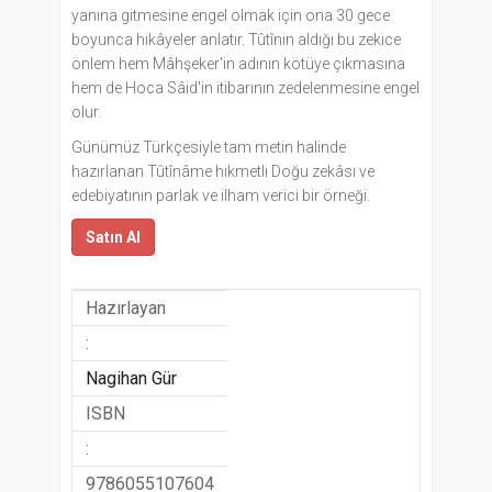
yanına gitmesine engel olmak için ona 30 gece
boyunca hikâyeler anlatır. Tûtînin aldığı bu zekice
önlem hem Mâhşeker'in adının kötüye çıkmasına
hem de Hoca Sâid'in itibarının zedelenmesine engel
olur.
Günümüz Türkçesiyle tam metin halinde
hazırlanan Tûtînâme hikmetli Doğu zekâsı ve
edebiyatının parlak ve ilham verici bir örneği.
Satın Al
Hazırlayan
:
Nagihan Gür
ISBN
:
9786055107604