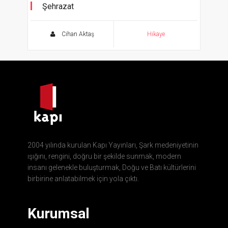
Şehrazat
Ağzı var. Dili yok
Cihan Aktaş
Hikaye
2004 yılında kurulan Kapı Yayınları, Şark medeniyetinin
ışığını, rengini, doğru bir şekilde sunmak, modern
insanı gelenekle buluşturmak, Doğu ve Batı kültürlerini
birbirine anlatabilmek için yola çıktı.
Kurumsal