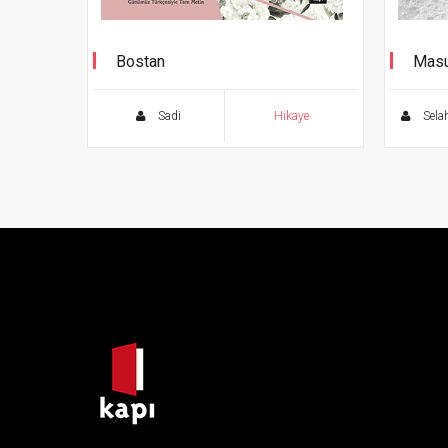
Bostan
Masu
Günümüz Türkçesiyle Tam Metin
Sadi
Hikaye
Sela