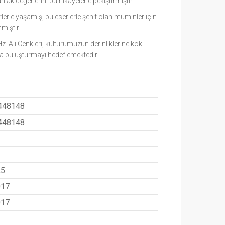
ak değerlerini bu hikâyelerle pekiştirmiştir.
erle yaşamış, bu eserlerle şehit olan müminler için
miştir.
z. Ali Cenkleri, kültürümüzün derinliklerine kök
yla buluşturmayı hedeflemektedir.
448148
448148
,5
017
017