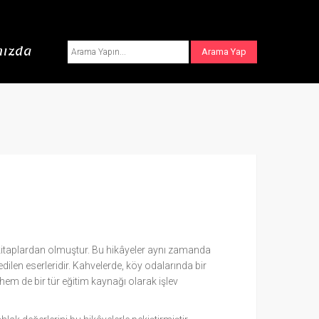
ızda
 kitaplardan olmuştur. Bu hikâyeler aynı zamanda
dilen eserleridir. Kahvelerde, köy odalarında bir
 hem de bir tür eğitim kaynağı olarak işlev