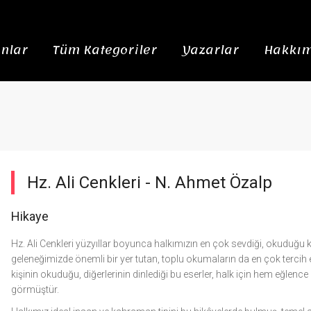
nlar
Tüm Kategoriler
Yazarlar
Hakkım
Hz. Ali Cenkleri -
N. Ahmet Özalp
Hikaye
Hz. Ali Cenkleri yüzyıllar boyunca halkımızın en çok sevdiği, okuduğu
geleneğimizde önemli bir yer tutan, toplu okumaların da en çok tercih e
kişinin okuduğu, diğerlerinin dinlediği bu eserler, halk için hem eğlence
görmüştür.