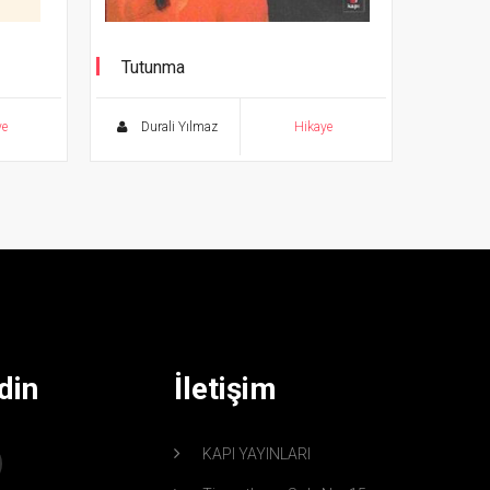
Tutunma
ye
Durali Yılmaz
Hikaye
din
İletişim
KAPI YAYINLARI