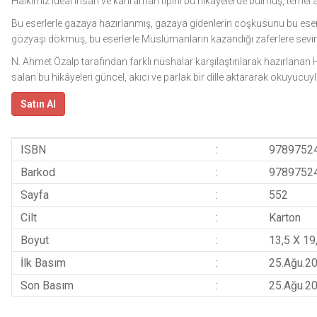
Halkımız ideal insan ve kahraman tipini bu hikâyelerde bulmuş, temel ahl
Bu eserlerle gazaya hazırlanmış, gazaya gidenlerin coşkusunu bu eserl
gözyaşı dökmüş, bu eserlerle Müslümanların kazandığı zaferlere sevin
N. Ahmet Özalp tarafından farklı nüshalar karşılaştırılarak hazırlanan H
salan bu hikâyeleri güncel, akıcı ve parlak bir dille aktararak okuyucu
Satın Al
ISBN
:
9789752
Barkod
:
9789752
Sayfa
:
552
Cilt
:
Karton
Boyut
:
13,5 X 19
İlk Basım
:
25.Ağu.2
Son Basım
:
25.Ağu.2