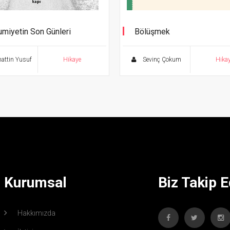
miyetin Son Günleri
Bölüşmek
hattin Yusuf
Hikaye
Sevinç Çokum
Hika
Kurumsal
Biz Takip E
Hakkımızda