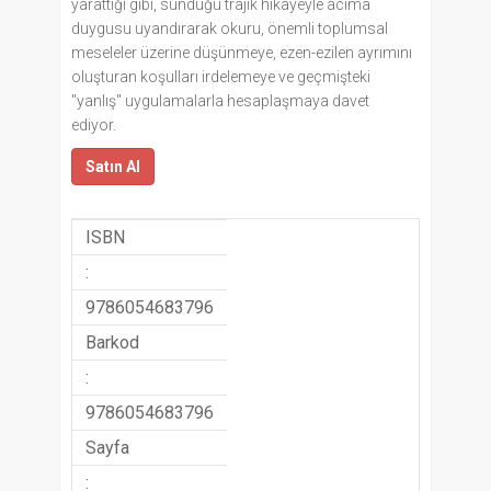
yarattığı gibi, sunduğu trajik hikâyeyle acıma
duygusu uyandırarak okuru, önemli toplumsal
meseleler üzerine düşünmeye, ezen-ezilen ayrımını
oluşturan koşulları irdelemeye ve geçmişteki
"yanlış" uygulamalarla hesaplaşmaya davet
ediyor.
Satın Al
ISBN
:
9786054683796
Barkod
:
9786054683796
Sayfa
: