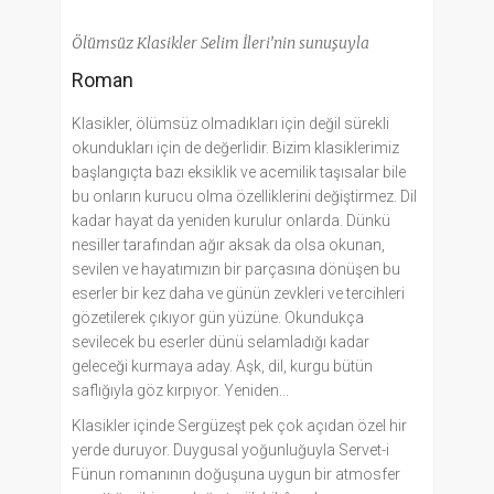
Ölümsüz Klasikler Selim İleri’nin sunuşuyla
Roman
Klasikler, ölümsüz olmadıkları için değil sürekli
okundukları için de değerlidir. Bizim klasiklerimiz
başlangıçta bazı eksiklik ve acemilik taşısalar bile
bu onların kurucu olma özelliklerini değiştirmez. Dil
kadar hayat da yeniden kurulur onlarda. Dünkü
nesiller tarafından ağır aksak da olsa okunan,
sevilen ve hayatımızın bir parçasına dönüşen bu
eserler bir kez daha ve günün zevkleri ve tercihleri
gözetilerek çıkıyor gün yüzüne. Okundukça
sevilecek bu eserler dünü selamladığı kadar
geleceği kurmaya aday. Aşk, dil, kurgu bütün
saflığıyla göz kırpıyor. Yeniden...
Klasikler içinde Sergüzeşt pek çok açıdan özel hir
yerde duruyor. Duygusal yoğunluğuyla Servet-i
Fünun romanının doğuşuna uygun bir atmosfer