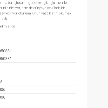
anında buluşturan imgesel ve açık uçlu metinler
erini dinletiyor, hem de dünyaya çevrilmiş bir
 seyrettiriyor okuruna. Onun yazdıklarını okumak
aktır.
dımlarıdır.
950881
950881
,5
006
006