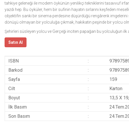
tahkiye geleneği ile modern öykünün yenilikçi tekniklerini tasavvuf irf
yazdı hep. Bu öyküler, hem bir sufinin hayatın sırlarını keşfeden mesell
objektifin sanki bir sinema perdesine düşürdüğü rengârenk imgelerini
dönüşü olmayan bir yolculuğa çıkmak, hakikatin peşinde bir yolcu olm
Şehirleri süsleyen yolcu ve Gerçeği inciten papağan bu yolculuğun ilk a
Satın Al
ISBN
:
9789758
Barkod
:
9789758
Sayfa
:
159
Cilt
:
Karton
Boyut
:
13,5 X 19
İlk Basım
:
24.Tem.2
Son Basım
:
24.Tem.2