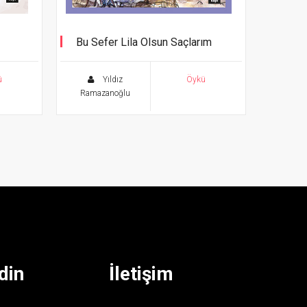
Bu Sefer Lila Olsun Saçlarım
ü
Yıldız
Öykü
Ramazanoğlu
din
İletişim