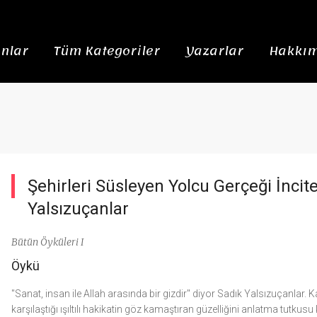
nlar
Tüm Kategoriler
Yazarlar
Hakkım
Şehirleri Süsleyen Yolcu Gerçeği İnci
Yalsızuçanlar
Bütün Öyküleri I
Öykü
"Sanat, insan ile Allah arasında bir gizdir" diyor Sadık Yalsızuçanlar
karşılaştığı ışıltılı hakikatin göz kamaştıran güzelliğini anlatma tutkusu