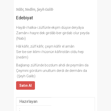
Nâbi, Nedîm, Şeyh Galib
Edebiyat
Hayâl-i halka-i zülfünle ekşim düşse deryâya
Zamân-ı haşre dek girdâb-ber-girdab olur peyda
(Nabi)
Hâl kâfir, zülf kâfir, çeşm kâfir el amân
Ser-be-ser iklim-i hüsnün kâfiristân oldu hep
(nedim)
Bağlanıp zülfünde bozdum ahdi de peymânı da
Çeşmini gördüm unuttum derdi de dermânı da
(Şeyh Galib)
Satın Al
Hazırlayan
: