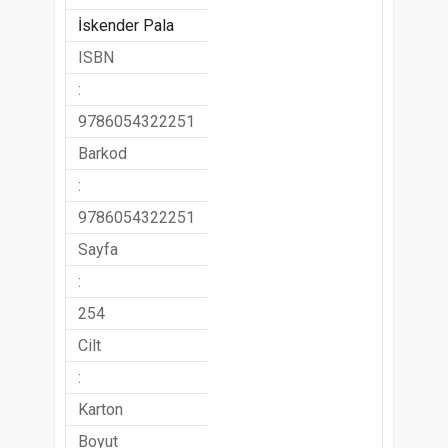
İskender Pala
ISBN
:
9786054322251
Barkod
:
9786054322251
Sayfa
:
254
Cilt
:
Karton
Boyut