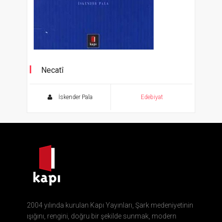
Necatî
Şahane Gazeller 3
İskender Pala
Edebiyat
2004 yılında kurulan Kapı Yayınları, Şark medeniyetinin
ışığını, rengini, doğru bir şekilde sunmak, modern