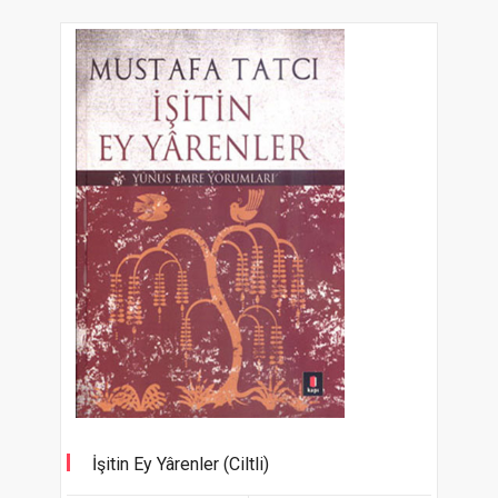
İşitin Ey Yârenler (Ciltli)
Yunus Emre Yorumları