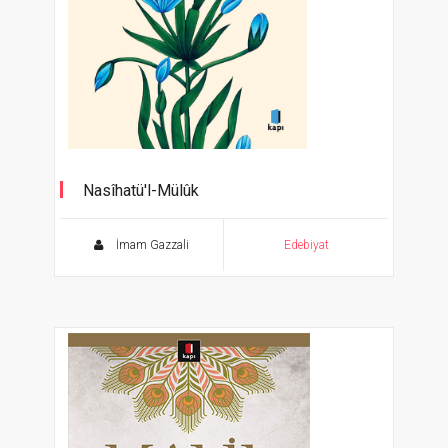
Nasîhatü'l-Mülûk
Liderlere Öğütler
İmam Gazzali
Edebiyat