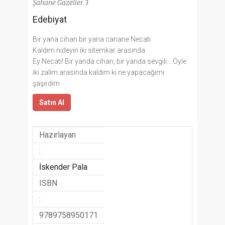
Şahane Gazeller 3
Edebiyat
Bir yana cihan bir yana canane Necati
Kaldım nideyin iki sitemkar arasında
Ey Necati! Bir yanda cihan, bir yanda sevgili... Öyle
iki zalim arasında kaldım ki ne yapacağımı
şaşırdım
Satın Al
Hazırlayan
:
İskender Pala
ISBN
:
9789758950171