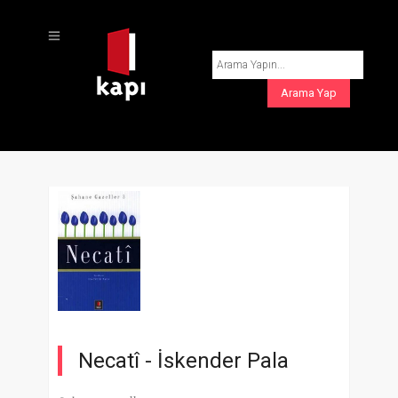
Necatî -
İskender Pala