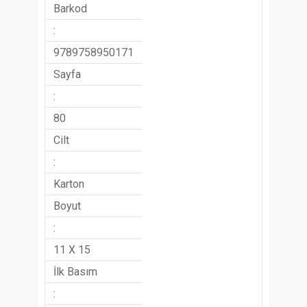
Barkod
:
9789758950171
Sayfa
:
80
Cilt
:
Karton
Boyut
:
11 X 15
İlk Basım
: