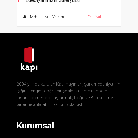
Edebiyatımızın Güleryüzü
Osmanlı’dan Günümüze Kültür-Sanat ve
Latifeler
Mehmet Nuri Yardım
Edebiyat
2004 yılında kurulan Kapı Yayınları, Şark medeniyetinin
ışığını, rengini, doğru bir şekilde sunmak, modern
insanı gelenekle buluşturmak, Doğu ve Batı kültürlerini
birbirine anlatabilmek için yola çıktı.
Kurumsal