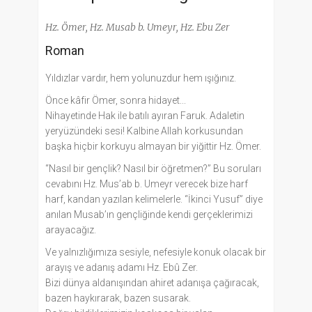
Hz. Ömer, Hz. Musab b. Umeyr, Hz. Ebu Zer
Roman
Yıldızlar vardır, hem yolunuzdur hem ışığınız.
Önce kâfir Ömer, sonra hidayet...
Nihayetinde Hak ile batılı ayıran Faruk. Adaletin
yeryüzündeki sesi! Kalbine Allah korkusundan
başka hiçbir korkuyu almayan bir yiğittir Hz. Ömer.
“Nasıl bir gençlik? Nasıl bir öğretmen?” Bu soruları
cevabını Hz. Mus’ab b. Umeyr verecek bize harf
harf, kandan yazılan kelimelerle. “İkinci Yusuf” diye
anılan Musab’ın gençliğinde kendi gerçeklerimizi
arayacağız.
Ve yalnızlığımıza sesiyle, nefesiyle konuk olacak bir
arayış ve adanış adamı Hz. Ebû Zer.
Bizi dünya aldanışından ahiret adanışa çağıracak,
bazen haykırarak, bazen susarak.