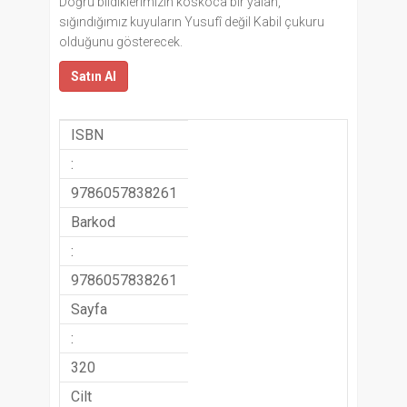
Doğru bildiklerimizin koskoca bir yalan,
sığındığımız kuyuların Yusufî değil Kabil çukuru
olduğunu gösterecek.
Satın Al
ISBN
:
9786057838261
Barkod
:
9786057838261
Sayfa
:
320
Cilt