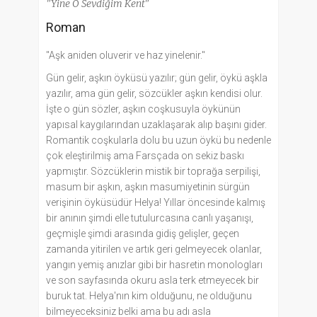
"Yine O Sevdiğim Kent"
Roman
"Aşk aniden oluverir ve haz yinelenir."
Gün gelir, aşkın öyküsü yazılır; gün gelir, öykü aşkla
yazılır, ama gün gelir, sözcükler aşkın kendisi olur.
İşte o gün sözler, aşkın coşkusuyla öykünün
yapısal kaygılarından uzaklaşarak alıp başını gider.
Romantik coşkularla dolu bu uzun öykü bu nedenle
çok eleştirilmiş ama Farsçada on sekiz baskı
yapmıştır. Sözcüklerin mistik bir toprağa serpilişi,
masum bir aşkın, aşkın masumiyetinin sürgün
verişinin öyküsüdür Helya! Yıllar öncesinde kalmış
bir anının şimdi elle tutulurcasına canlı yaşanışı,
geçmişle şimdi arasında gidiş gelişler, geçen
zamanda yitirilen ve artık geri gelmeyecek olanlar,
yangın yemiş anızlar gibi bir hasretin monologları
ve son sayfasında okuru asla terk etmeyecek bir
buruk tat. Helya'nın kim olduğunu, ne olduğunu
bilmeyeceksiniz belki ama bu adı asla