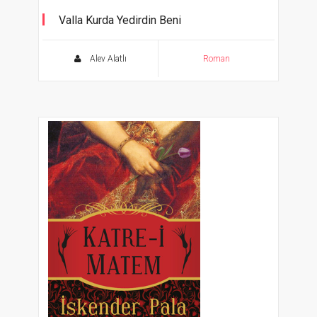
Valla Kurda Yedirdin Beni
Or'da Kimse Var mı? 3. Kitap
Alev Alatlı
Roman