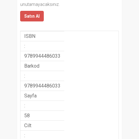
unutamayacaksınız.
Satın Al
ISBN
:
9789944486033
Barkod
:
9789944486033
Sayfa
:
58
Cilt
: