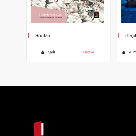
Bostan
Geçi
Günümüz Türkçesiyle Tam Metin
Sadi
Hikaye
Âli