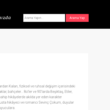
ızda
dan Kalan, fiziksel ve ruhsal değişim içerisindeki
r, bahçeler... 8o’ler ve 90’larda Beşiktaş, Etiler,
ahip hikâyelerde akılda yer eden karakter
a usta hikâyeci ve romancı Sevinç Çokum, duyular
kuyuculara.