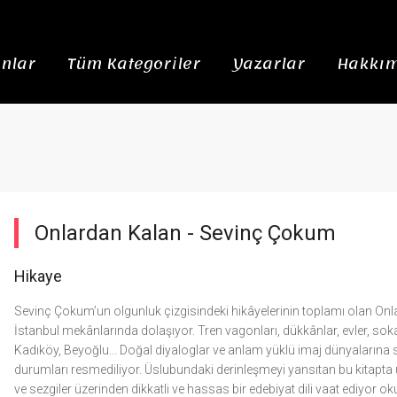
nlar
Tüm Kategoriler
Yazarlar
Hakkım
Onlardan Kalan -
Sevinç Çokum
Hikaye
Sevinç Çokum’un olgunluk çizgisindeki hikâyelerinin toplamı olan Onlar
İstanbul mekânlarında dolaşıyor. Tren vagonları, dükkânlar, evler, sokakla
Kadıköy, Beyoğlu... Doğal diyaloglar ve anlam yüklü imaj dünyalarına s
durumları resmediliyor. Üslubundaki derinleşmeyi yansıtan bu kitapt
ve sezgiler üzerinden dikkatli ve hassas bir edebiyat dili vaat ediyor o