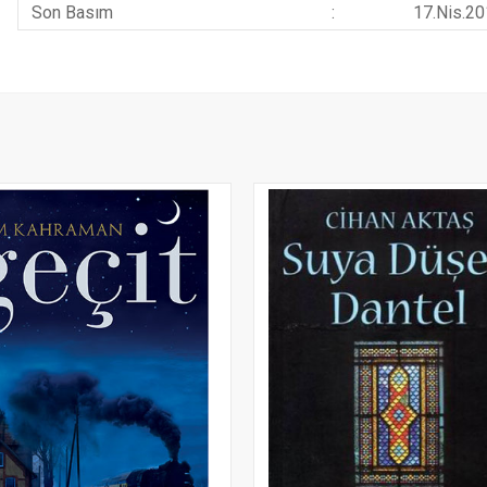
Son Basım
:
17.Nis.2