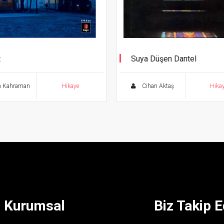
t
Suya Düşen Dantel
m Kahraman
Hikaye
Cihan Aktaş
Hika
Kurumsal
Biz Takip E