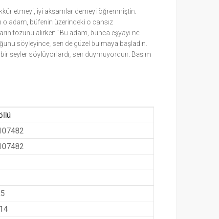
şekkür etmeyi, iyi akşamlar demeyi öğrenmiştin.
çin o adam, büfenin üzerindeki o cansız
oların tozunu alırken “Bu adam, bunca eşyayı ne
duğunu söyleyince, sen de güzel bulmaya başladın.
bir şeyler söylüyorlardı, sen duymuyordun. Başım
öllü
107482
107482
,5
014