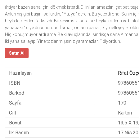
İhtiyar bazen sana içini dökmek isterdi. Dilini anlamazdın, çat pat, te
Anlarmış gibi başını sallardın, “Ya, ya” derdin. Bu yeterdi ona. Senin i
heykelciklerden farksızdı. Bu sevimsiz, suratsız heykelciklerin ve bibl
yapacak?” diye düşünürdün. İsmail, onların pahalı, kıymetli şeyler ol
Hiç konuşmuyorlardı ama. Belki avuçlarında ısındıkça sana Almanca 
iki yana sallayıp ‘Yine tozlanmışsınız yaramazlar...” diyordun.
Satın Al
Hazırlayan
:
Rıfat Özç
ISBN
:
9786055
Barkod
:
9786055
Sayfa
:
170
Cilt
:
Karton
Boyut
:
13,5 X 19
İlk Basım
:
17.Nis.2