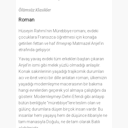
Ölümsüz Klasikler
Roman
Hüseyin Rahmi’nin Mürebbiye romanı, evdeki
çocuklara Fransızca öğretmesi için konağa
getirilen fettan ve haf ifmeşrep Matmazel Anjel’in
etrafında gelişiyor.
Yavaş yavaş evdeki tüm erkekleri baştan çıkaran
Anjel’in ismi gibi melek yüzlü olmadığı anlaşılır.
Konak sakinlerinin yaşadığı trajikomik durumları
acı ve ibret verici bir dille anlatan roman, ülkemizin
yaşadığı modernleşme macerasının bir bakıma
hangi evrelerden geçerek yol almaya çalıştığını da
gösterir. Modernleşmeyi Dehri Efendi gibi anlayıp
bütün benliğiyle “mürebbiye”lere teslim olan ve
gülünç durumlara düşen birçok insan vardır. Bu
insanlar hem yaşayış hem de düşünce itibariyle ne
tam manasıyla Doğulu, ne de tam olarak Batılı