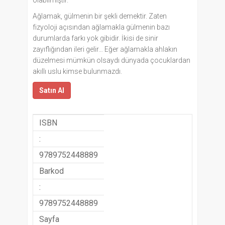
olabilmiştir.
Ağlamak, gülmenin bir şekli demektir. Zaten
fizyoloji açısından ağlamakla gülmenin bazı
durumlarda farkı yok gibidir. İkisi de sinir
zayıflığından ileri gelir… Eğer ağlamakla ahlakın
düzelmesi mümkün olsaydı dünyada çocuklardan
akıllı uslu kimse bulunmazdı.
Satın Al
ISBN
:
9789752448889
Barkod
:
9789752448889
Sayfa