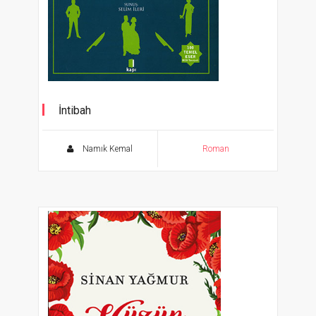
İntibah
Ölümsüz Klasikler 100 Temel Eser - MEB
Tavsiyeli
Namık Kemal
Roman