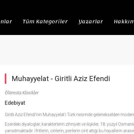
nlar
Tüm Kategoriler
Yazarlar
Hakkım
Muhayyelat -
Giritli Aziz Efendi
Ölümsüz Klasikler
Edebiyat
Giritli Aziz Efendi’nin Muhayyelat’ı Türk nesrinde gelenekselden moderne
Eserdeki diyaloglar, karakterlerin zihniyeti ve ilişkiler, 18. yüzyıl Osm
yansıtmaktadır. İfritlerin, cinlerin, perilerin cirit attığı bu hayallerin ar