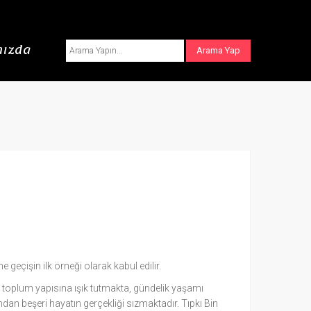
ızda
 geçişin ilk örneği olarak kabul edilir.
anlı toplum yapısına ışık tutmakta, gündelik yaşamı
asından beşeri hayatın gerçekliği sızmaktadır. Tıpkı Bin