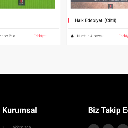
Halk Edebiyatı (Ciltli)
e Gazeller 7
Kapsamı - Biçimi ve Tür Özellikl
Literatürü
ender Pala
Edebiyat
Nurettin Albayrak
Edebi
Kurumsal
Biz Takip E
Hakkımızda