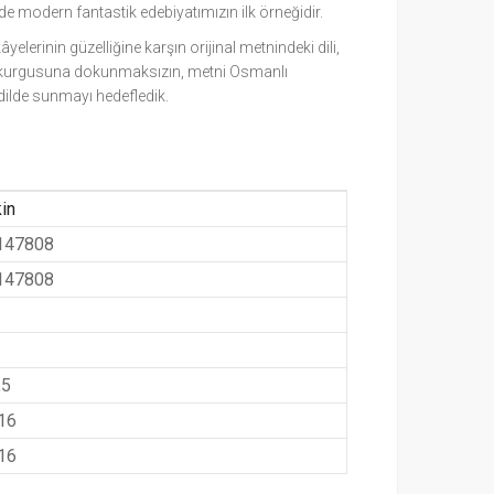
 de modern fantastik edebiyatımızın ilk örneğidir.
erinin güzelliğine karşın orijinal metnindeki dili,
na kurgusuna dokunmaksızın, metni Osmanlı
ilde sunmayı hedefledik.
in
147808
147808
,5
16
16