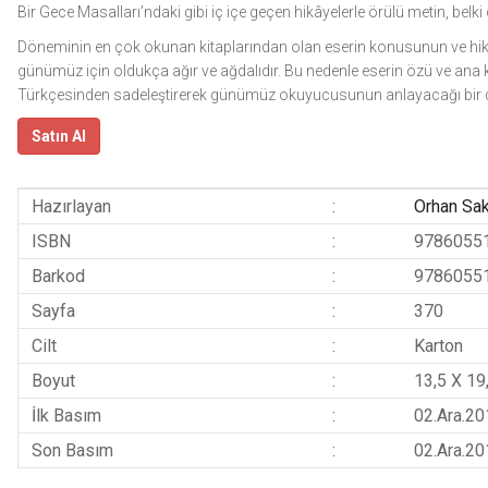
Bir Gece Masalları’ndaki gibi iç içe geçen hikâyelerle örülü metin, belki
Döneminin en çok okunan kitaplarından olan eserin konusunun ve hikâyel
günümüz için oldukça ağır ve ağdalıdır. Bu nedenle eserin özü ve a
Türkçesinden sadeleştirerek günümüz okuyucusunun anlayacağı bir d
Satın Al
Hazırlayan
:
Orhan Sak
ISBN
:
9786055
Barkod
:
9786055
Sayfa
:
370
Cilt
:
Karton
Boyut
:
13,5 X 19
İlk Basım
:
02.Ara.20
Son Basım
:
02.Ara.20