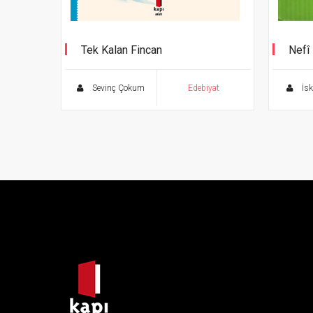
Tek Kalan Fincan
Nefî
Şahan
Sevinç Çokum
Edebiyat
İsk