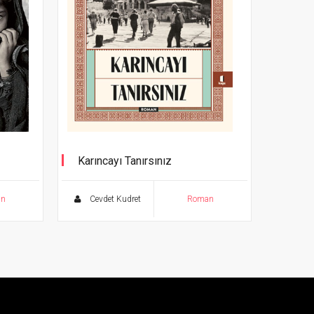
Karıncayı Tanırsınız
an
Cevdet Kudret
Roman