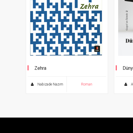
Zehra
Düny
Selim İleri’nin sunuşuyla
Gogol
Nabizade Nazım
Roman
Al