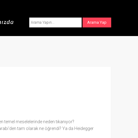
ızda
i en temel meselelerinde neden tıkanıyor?
Farabi’den tam olarak ne öğrendi? Ya da Heidegger