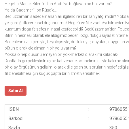
Hegel’in Mantık Bilimi’ni İbn Arabi’ye bağlayan bir hat var mı?
Ya da Gadamer’i İbn Rüşd’e…
Bediüzzaman sadece inananları ilgilendiren bir ilahiyatçı mıdır? Yok
yetiştirdiği ilk evrensel düşünür mü? Hegel’i ve Nietzsche’yi bilm
kuantum doğa felsefesini nasıl keşfedebildi? Bediüzzaman’dan Foucaul
Bilimin nesnesi olarak ele aldığımız bedeni özgürlükçü siyasetin teme
Bedenlerimizi biçimiyle, fizyolojisiyle, dürtüleriyle, duyuları, duyguları
bütün olarak ele almanın bir yolu var mı?
Yoksa o hep düşünülemeyen bir yok-merkez olarak mı kalacak?
Dostlarla gerçekleştirilmiş bir kahvehane sohbetinin diliyle kaleme alınm
bir olay örgüsünün gelişimi olarak dile gelen bu soruların hedeflediği
filizlenebilmesi için küçük çapta bir hizmet verebilmek.
Satın Al
ISBN
:
9786055
Barkod
:
9786055
Sayfa
:
350