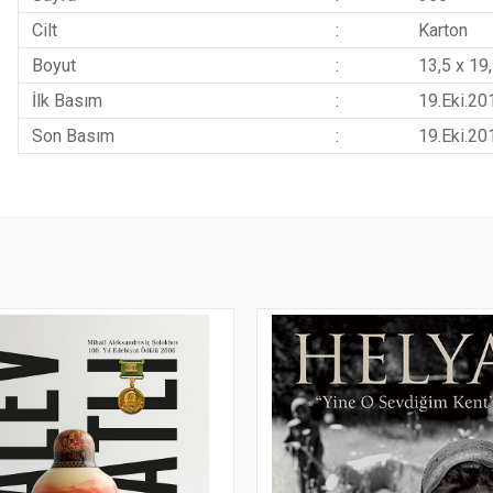
Cilt
:
Karton
Boyut
:
13,5 x 19
İlk Basım
:
19.Eki.20
Son Basım
:
19.Eki.20