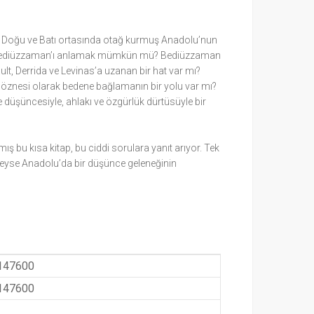
sa Doğu ve Batı ortasında otağ kurmuş Anadolu’nun
eden Bediüzzaman’ı anlamak mümkün mü? Bediüzzaman
t, Derrida ve Levinas’a uzanan bir hat var mı?
l öznesi olarak bedene bağlamanın bir yolu var mı?
 ve düşüncesiyle, ahlakı ve özgürlük dürtüsüyle bir
ış bu kısa kitap, bu ciddi sorulara yanıt arıyor. Tek
 şeyse Anadolu’da bir düşünce geleneğinin
147600
147600