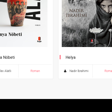
a Nöbeti
Helya
’un İzinde 2
"Yine O Sevdiğim Kent"
ev Alatlı
Roman
Nadir İbrahimi
Rom