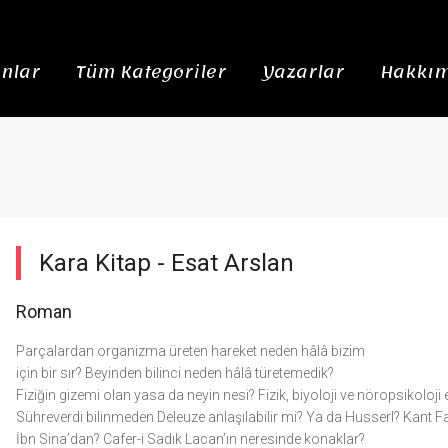
nlar
Tüm Kategoriler
Yazarlar
Hakkım
Kara Kitap -
Esat Arslan
Roman
Parçalardan organizma üreten hareket neden hâlâ bizim
için bir sır? Beyinden bilinci neden hâlâ türetemedik?
Fiziğin gizemi olan yasa da neyin nesi? Fizik, biyoloji ve nöropsikoloj
Sühreverdi bilinmeden Deleuze anlaşılabilir mi? Ya da Husserl? Kant 
İbn Sina’dan? Cafer-i Sadık Lacan’ın neresinde konaklar?