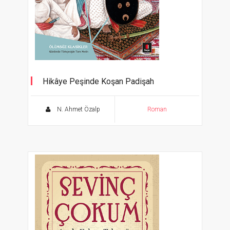
Hikâye Peşinde Koşan Padişah
Hâtem-i Tai Hikâyeleri
N. Ahmet Özalp
Roman