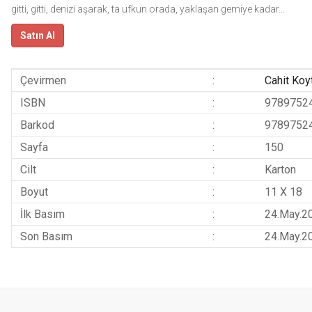
gitti, gitti, denizi aşarak, ta ufkun orada, yaklaşan gemiye kadar...
Satın Al
Çevirmen
:
Cahit Koy
ISBN
:
9789752
Barkod
:
9789752
Sayfa
:
150
Cilt
:
Karton
Boyut
:
11 X 18
İlk Basım
:
24.May.2
Son Basım
:
24.May.2