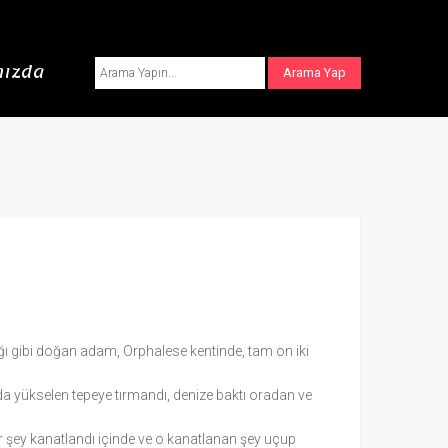
ızda
ı gibi doğan adam, Orphalese kentinde, tam on iki
nda yükselen tepeye tırmandı, denize baktı oradan ve
r şey kanatlandı içinde ve o kanatlanan şey uçup