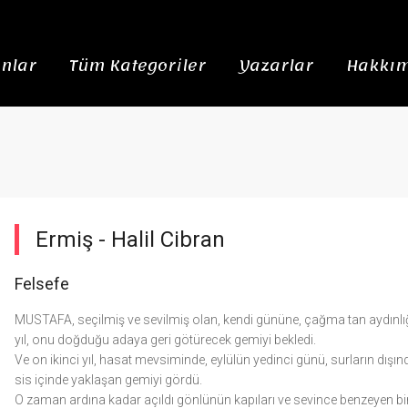
nlar
Tüm Kategoriler
Yazarlar
Hakkım
Ermiş -
Halil Cibran
Felsefe
MUSTAFA, seçilmiş ve sevilmiş olan, kendi gününe, çağma tan aydınlığ
yıl, onu doğduğu adaya geri götürecek gemiyi bekledi.
Ve on ikinci yıl, hasat mevsiminde, eylülün yedinci günü, surların dışı
sis içinde yaklaşan gemiyi gördü.
O zaman ardına kadar açıldı gönlünün kapıları ve sevince benzeyen bi