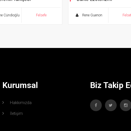
iyet - Felsefe - Eleştiri
e Cündioğlu
Felsefe
Rene Guenon
Felse
Kurumsal
Biz Takip E
Hakkımızda
İletişim