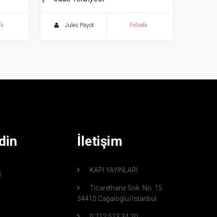
fe
Jules Payot
Felsefe
din
İletişim
KAPI YAYINLARI
Ticarethane Sok. No: 15
34410 Cağaloğlu/İstanbul
0 212 513 34 20