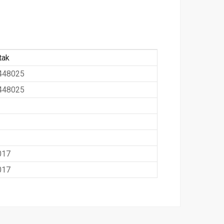
tak
448025
448025
017
017