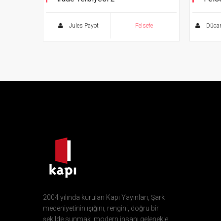
Cumhur
Jules Payot
Felsefe
Dücan
2004 yılında kurulan Kapı Yayınları, Şark
medeniyetinin ışığını, rengini, doğru bir
şekilde sunmak, modern insanı gelenekle