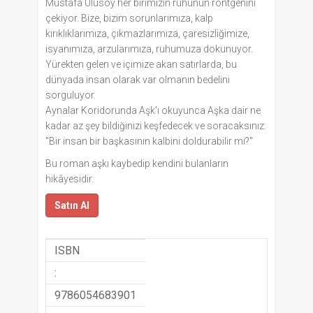
Mustafa Ulusoy her birimizin ruhunun röntgenini
çekiyor. Bize, bizim sorunlarımıza, kalp
kırıklıklarımıza, çıkmazlarımıza, çaresizliğimize,
isyanımıza, arzularımıza, ruhumuza dokunuyor.
Yürekten gelen ve içimize akan satırlarda, bu
dünyada insan olarak var olmanın bedelini
sorguluyor.
Aynalar Koridorunda Aşk'ı okuyunca Aşka dair ne
kadar az şey bildiğinizi keşfedecek ve soracaksınız:
"Bir insan bir başkasının kalbini doldurabilir mi?"
Bu roman aşkı kaybedip kendini bulanların
hikâyesidir.
Satın Al
ISBN
:
9786054683901