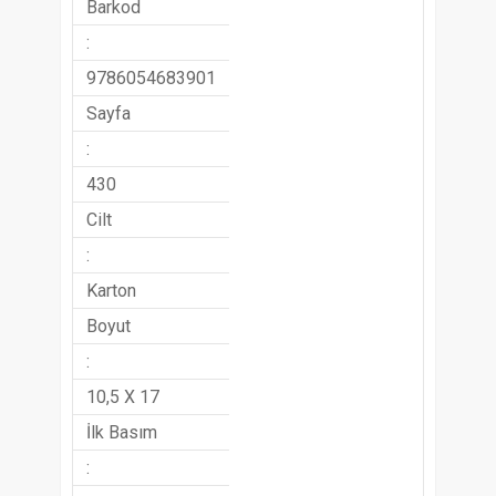
Barkod
:
9786054683901
Sayfa
:
430
Cilt
:
Karton
Boyut
:
10,5 X 17
İlk Basım
: