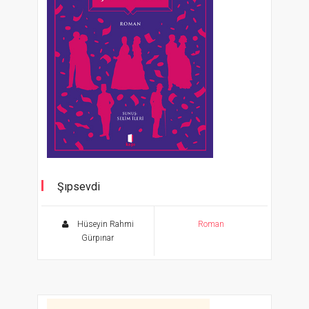
Şıpsevdi
Ölümsüz Klasikler
Hüseyin Rahmi
Roman
Gürpınar