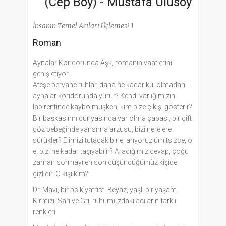
(Cep Boy) -
Mustafa Ulusoy
İnsanın Temel Acıları Üçlemesi 1
Roman
Aynalar Koridorunda Aşk, romanın vaatlerini
genişletiyor.
Ateşe pervane ruhlar, daha ne kadar kül olmadan
aynalar koridorunda yürür? Kendi varlığımızın
labirentinde kaybolmuşken, kim bize çıkışı gösterir?
Bir başkasının dünyasında var olma çabası, bir çift
göz bebeğinde yansıma arzusu, bizi nerelere
sürükler? Elimizi tutacak bir el arıyoruz ümitsizce, o
el bizi ne kadar taşıyabilir? Aradığımız cevap, çoğu
zaman sormayı en son düşündüğümüz kişide
gizlidir. O kişi kim?
Dr. Mavi, bir psikiyatrist. Beyaz, yaşlı bir yaşam.
Kırmızı, Sarı ve Gri, ruhumuzdaki acıların farklı
renkleri.