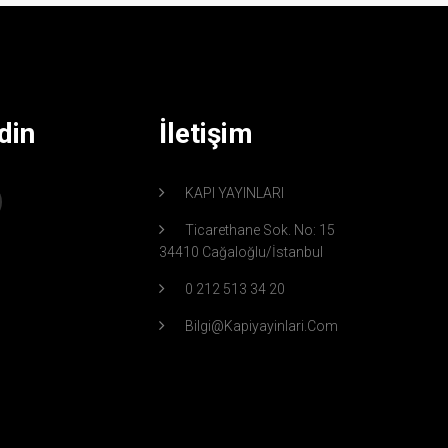
din
İletişim
KAPI YAYINLARI
Ticarethane Sok. No: 15
34410 Cağaloğlu/İstanbul
0 212 513 34 20
Bilgi@kapiyayinlari.com