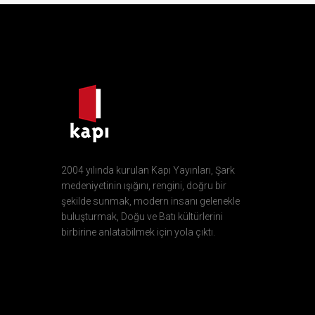
2004 yılında kurulan Kapı Yayınları, Şark
medeniyetinin ışığını, rengini, doğru bir
şekilde sunmak, modern insanı gelenekle
buluşturmak, Doğu ve Batı kültürlerini
birbirine anlatabilmek için yola çıktı.